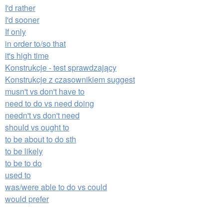
I'd rather
I'd sooner
If only
in order to/so that
it's high time
Konstrukcje - test sprawdzający
Konstrukcje z czasownikiem suggest
musn't vs don't have to
need to do vs need doing
needn't vs don't need
should vs ought to
to be about to do sth
to be likely
to be to do
used to
was/were able to do vs could
would prefer