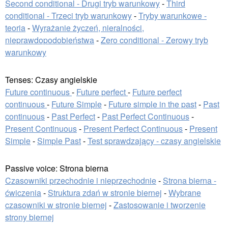
Second conditional - Drugi tryb warunkowy
-
Third
conditional - Trzeci tryb warunkowy
-
Tryby warunkowe -
teoria
-
Wyrażanie życzeń, nieralności,
nieprawdopodobieństwa
-
Zero conditional - Zerowy tryb
warunkowy
Tenses: Czasy angielskie
Future continuous
-
Future perfect
-
Future perfect
continuous
-
Future Simple
-
Future simple in the past
-
Past
continuous
-
Past Perfect
-
Past Perfect Continuous
-
Present Continuous
-
Present Perfect Continuous
-
Present
Simple
-
Simple Past
-
Test sprawdzający - czasy angielskie
Passive voice: Strona bierna
Czasowniki przechodnie i nieprzechodnie
-
Strona bierna -
ćwiczenia
-
Struktura zdań w stronie biernej
-
Wybrane
czasowniki w stronie biernej
-
Zastosowanie i tworzenie
strony biernej