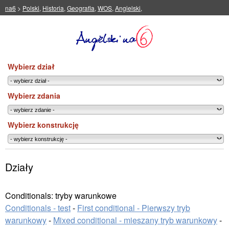
na6
>
Polski
,
Historia
,
Geografia
,
WOS
,
Angielski
,
Wybierz dział
Wybierz zdania
Wybierz konstrukcję
Działy
Conditionals: tryby warunkowe
Conditionals - test
-
First conditional - Pierwszy tryb
warunkowy
-
Mixed conditional - mieszany tryb warunkowy
-