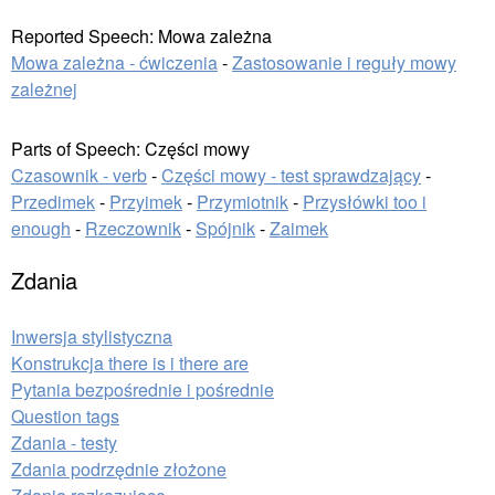
Reported Speech: Mowa zależna
Mowa zależna - ćwiczenia
-
Zastosowanie i reguły mowy
zależnej
Parts of Speech: Części mowy
Czasownik - verb
-
Części mowy - test sprawdzający
-
Przedimek
-
Przyimek
-
Przymiotnik
-
Przysłówki too i
enough
-
Rzeczownik
-
Spójnik
-
Zaimek
Zdania
Inwersja stylistyczna
Konstrukcja there is i there are
Pytania bezpośrednie i pośrednie
Question tags
Zdania - testy
Zdania podrzędnie złożone