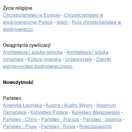
Życie religijne
Chrześcijaństwo w Europie
-
Chrześcijaństwo w
średniowiecznej Polsce
-
Islam
-
Rola chrześcijaństwa w
średniowieczu
Osiągnięcia cywilizacji
Architektura i sztuka gotycka
-
Architektura i sztuka
romańska
-
Kultura rycerska
-
Uniwersytety
-
Zabytki
piśmiennictwa średniowiecznego
Nowożytność
Państwo
Ameryka Łacińska
-
Austria i Austro-Węgry
-
Imperium
Osmańskie
-
Królestwo Polskie
-
Księstwo Warszawskie
-
Państwo - Chiny
-
Państwo - Francja
-
Państwo - Japonia
-
Państwo - Prusy
-
Państwo - Rosja
-
Rzeczpospolita