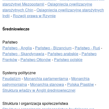
starożytnej Mezopotamii
-
Osiągnięcia cywilizacyjne
starożytnych Chin
-
Osiągnięcia cywilizacyjne starożytnych
Indii
-
Rozwój prawa w Rzymie
Średniowiecze
Państwo
Państwo - Anglia
-
Państwo - Bizancjum
-
Państwo - Ruś
-
Państwo - Skandynawia
-
Państwo arabskie
-
Państwo
Franków
-
Państwo Ottonów
-
Państwo polskie
Systemy polityczne
Feudalizm
-
Monarchia parlamentarna
-
Monarchia
patrymonialna
-
Monarchia stanowa
-
Polska Piastów
-
Struktura władzy w Anglii średniowiecznej
Struktura i organizacja społeczeństwa