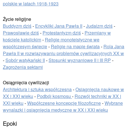
polskie w latach 1918-1923
Życie religijne
Buddyzm dziś
-
Encykliki Jana Pawła II
-
Judaizm dziś
-
Prawosławie dziś
-
Protestantyzm dziś
-
Przemiany w
kościele katolickim
-
Religie monoteistyczne we
współczesym świecie
-
Religie na mapie świata
-
Rola Jana
Pawła II w rozwiązywaniu problemów cywilizacyjnych XX w
-
Sobór watykański II
-
Stosunki wyznaniowe II i III RP
-
Zagrożenia sektami
Osiągnięcia cywilizacji
Architektura i sztuka współczesna
-
Osiągnięcia naukowe w
XX i XXI wieku
-
Podbój kosmosu
-
Rozwój techniki w XX i
XXI wieku
-
Współczesne koncepcje filozoficzne
-
Wybrane
wynalazki i osiągnięcia medyczne w XX i XXI wieku
Epoki