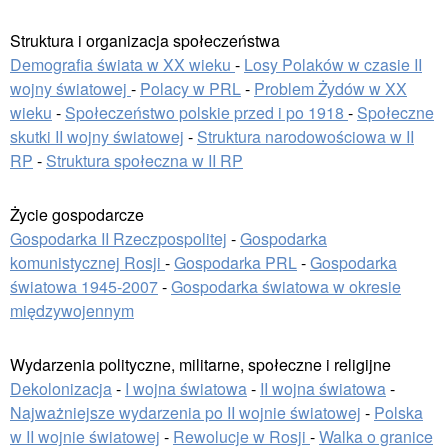
Struktura i organizacja społeczeństwa
Demografia świata w XX wieku
-
Losy Polaków w czasie II
wojny światowej
-
Polacy w PRL
-
Problem Żydów w XX
wieku
-
Społeczeństwo polskie przed i po 1918
-
Społeczne
skutki II wojny światowej
-
Struktura narodowościowa w II
RP
-
Struktura społeczna w II RP
Życie gospodarcze
Gospodarka II Rzeczpospolitej
-
Gospodarka
komunistycznej Rosji
-
Gospodarka PRL
-
Gospodarka
światowa 1945-2007
-
Gospodarka światowa w okresie
międzywojennym
Wydarzenia polityczne, militarne, społeczne i religijne
Dekolonizacja
-
I wojna światowa
-
II wojna światowa
-
Najważniejsze wydarzenia po II wojnie światowej
-
Polska
w II wojnie światowej
-
Rewolucje w Rosji
-
Walka o granice