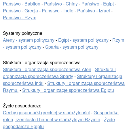
Państwo - Babilon
-
Państwo - Chiny
-
Państwo - Egipt
-
Państwo - Grecja
-
Państwo - Indie
-
Państwo - Izrael
-
Państwo - Rzym
Systemy polityczne
Ateny - system polityczny
-
Egipt - system polityczny
-
Rzym
- system polityczny
-
Sparta - system polityczny
Struktura i organizacja społeczeństwa
Struktura i organizacja społeczeństwa Aten
-
Struktura i
organizacja społeczeństwa Sparty
-
Struktury i organizacja
społeczeństwa Indii
-
Struktury i organizacja społeczeństwa
Rzymu.
-
Struktury i organizacje społeczeństwa Egiptu
Życie gospodarcze
Cechy gospodarki greckiej w starożytności
-
Gospodarka
rolna, rzemiosło i handel w starożytnym Rzymie
-
Życie
gospodarcze Egiptu