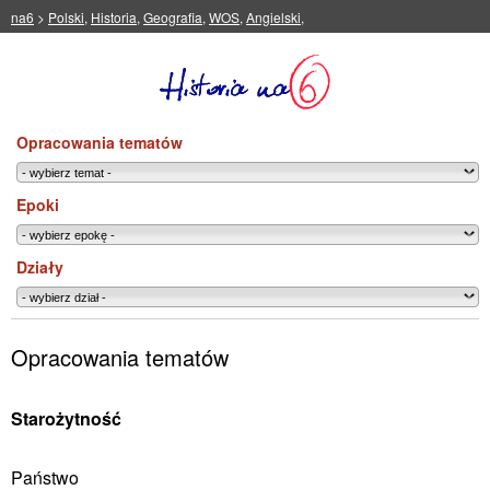
na6
>
Polski
,
Historia
,
Geografia
,
WOS
,
Angielski
,
Opracowania tematów
Epoki
Działy
Opracowania tematów
Starożytność
Państwo