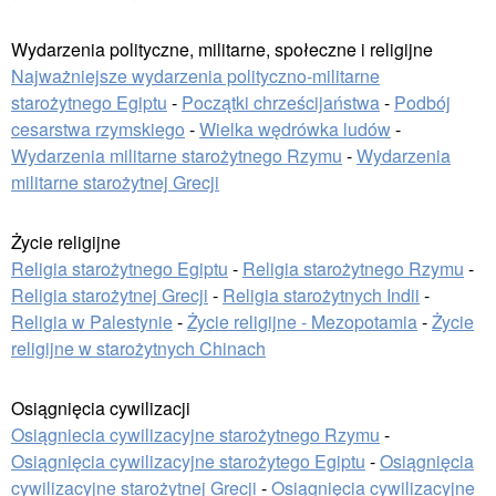
Wydarzenia polityczne, militarne, społeczne i religijne
Najważniejsze wydarzenia polityczno-militarne
starożytnego Egiptu
-
Początki chrześcijaństwa
-
Podbój
cesarstwa rzymskiego
-
Wielka wędrówka ludów
-
Wydarzenia militarne starożytnego Rzymu
-
Wydarzenia
militarne starożytnej Grecji
Życie religijne
Religia starożytnego Egiptu
-
Religia starożytnego Rzymu
-
Religia starożytnej Grecji
-
Religia starożytnych Indii
-
Religia w Palestynie
-
Życie religijne - Mezopotamia
-
Życie
religijne w starożytnych Chinach
Osiągnięcia cywilizacji
Osiągniecia cywilizacyjne starożytnego Rzymu
-
Osiągnięcia cywilizacyjne starożytego Egiptu
-
Osiągnięcia
cywilizacyjne starożytnej Grecji
-
Osiągnięcia cywilizacyjne