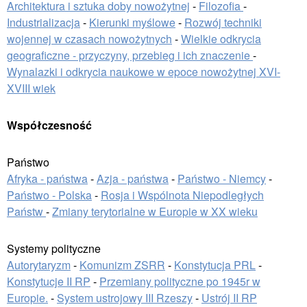
Architektura i sztuka doby nowożytnej
-
Filozofia
-
Industrializacja
-
Kierunki myślowe
-
Rozwój techniki
wojennej w czasach nowożytnych
-
Wielkie odkrycia
geograficzne - przyczyny, przebieg i ich znaczenie
-
Wynalazki i odkrycia naukowe w epoce nowożytnej XVI-
XVIII wiek
Współczesność
Państwo
Afryka - państwa
-
Azja - państwa
-
Państwo - Niemcy
-
Państwo - Polska
-
Rosja i Wspólnota Niepodległych
Państw
-
Zmiany terytorialne w Europie w XX wieku
Systemy polityczne
Autorytaryzm
-
Komunizm ZSRR
-
Konstytucja PRL
-
Konstytucje II RP
-
Przemiany polityczne po 1945r w
Europie.
-
System ustrojowy III Rzeszy
-
Ustrój II RP