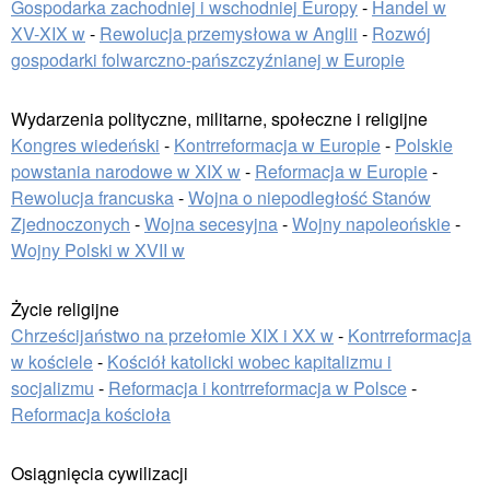
Gospodarka zachodniej i wschodniej Europy
-
Handel w
XV-XIX w
-
Rewolucja przemysłowa w Anglii
-
Rozwój
gospodarki folwarczno-pańszczyźnianej w Europie
Wydarzenia polityczne, militarne, społeczne i religijne
Kongres wiedeński
-
Kontrreformacja w Europie
-
Polskie
powstania narodowe w XIX w
-
Reformacja w Europie
-
Rewolucja francuska
-
Wojna o niepodległość Stanów
Zjednoczonych
-
Wojna secesyjna
-
Wojny napoleońskie
-
Wojny Polski w XVII w
Życie religijne
Chrześcijaństwo na przełomie XIX i XX w
-
Kontrreformacja
w kościele
-
Kościół katolicki wobec kapitalizmu i
socjalizmu
-
Reformacja i kontrreformacja w Polsce
-
Reformacja kościoła
Osiągnięcia cywilizacji