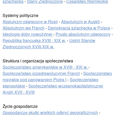
szlachecka
-
Stany Zjednoczone
-
Cesarstwo Niemieckie
Systemy polityczne
Abslutyzm oświecony w Rosji
-
Absolutyzm w Austrii
-
Absolutyzm we Francji
-
Demokracja szlachecka w Polsce
-
Ideologie doby nowożytnej
-
Pruski absolutyzm oświecony
-
Republika francuska XVIII - XIX w.
-
Ustrój Stanów
Zjednoczonych XVIII-XIX w.
Struktura i organizacja społeczeństwa
Społeczeństwo amerykańskie w XVIII - XIX w.
-
Społeczeństwo przedrewolucyjnej Francji
-
Społeczeństwo
rosyjskie pod panowaniem Piotra I
-
Społeczeństwo
staropolskie
-
Społeczeństwo wczesnokapitalistycznej
Anglii XVII - XVIII
Życie gospodarcze
Gospodarcze skutki wielkich odkryć geograficznych
-