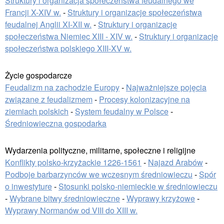
Struktury i organizacja społeczeństwa feudalnego we
Francji X-XIV w.
-
Struktury i organizacje społeczeństwa
feudalnej Anglii XI-XII w.
-
Struktury i organizacje
społeczeństwa Niemiec XIII - XIV w.
-
Struktury i organizacje
społeczeństwa polskiego XIII-XV w.
Życie gospodarcze
Feudalizm na zachodzie Europy
-
Najważniejsze pojęcia
związane z feudalizmem
-
Procesy kolonizacyjne na
ziemiach polskich
-
System feudalny w Polsce
-
Średniowieczna gospodarka
Wydarzenia polityczne, militarne, społeczne i religijne
Konflikty polsko-krzyżackie 1226-1561
-
Najazd Arabów
-
Podboje barbarzynców we wczesnym średniowieczu
-
Spór
o inwestyture
-
Stosunki polsko-niemieckie w średniowieczu
-
Wybrane bitwy średniowieczne
-
Wyprawy krzyżowe
-
Wyprawy Normanów od VIII do XIII w.