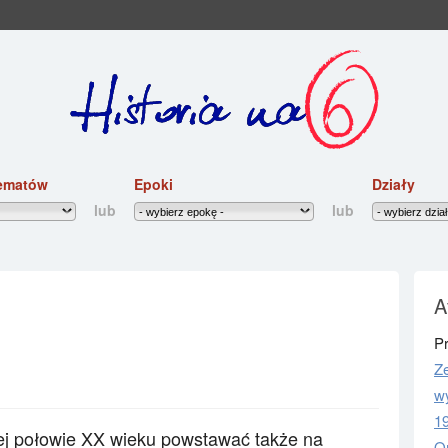
ematów
Epoki
Działy
lub
lub
A
P
Ze
wy
1
ej połowie XX wieku powstawać także na
Or