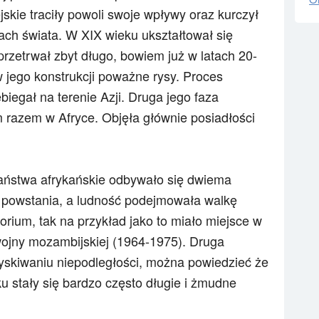
ejskie traciły powoli swoje wpływy oraz kurczył
nach świata. W XIX wieku ukształtował się
 przetrwał zbyt długo, bowiem już w latach 20-
w jego konstrukcji poważne rysy. Proces
biegał na terenie Azji. Druga jego faza
m razem w Afryce. Objęła głównie posiadłości
państwa afrykańskie odbywało się dwiema
y powstania, a ludność podejmowała walkę
orium, tak na przykład jako to miało miejsce w
 wojny mozambijskiej (1964-1975). Druga
skiwaniu niepodległości, można powiedzieć że
 stały się bardzo często długie i żmudne