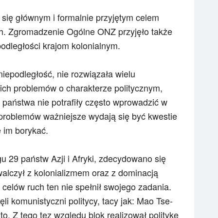
a się głównym i formalnie przyjętym celem
h. Zgromadzenie Ogólne ONZ przyjęło także
podległości krajom kolonialnym.
niepodległość, nie rozwiązała wielu
ich problemów o charakterze politycznym,
aństwa nie potrafiły często wprowadzić w
 problemów ważniejsze wydają się być kwestie
ę im borykać.
u 29 państw Azji i Afryki, zdecydowano się
walczył z kolonializmem oraz z dominacją
elów ruch ten nie spełnił swojego zadania.
i komunistyczni politycy, tacy jak: Mao Tse-
to. Z tego tez względu blok realizował politykę