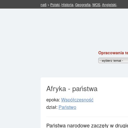
na6
>
Polski
,
Historia
,
Geografia
,
WOS
,
Angielski
,
Opracowania t
Afryka - państwa
epoka:
Współczesność
dział:
Państwo
Państwa narodowe zaczęły w drugi