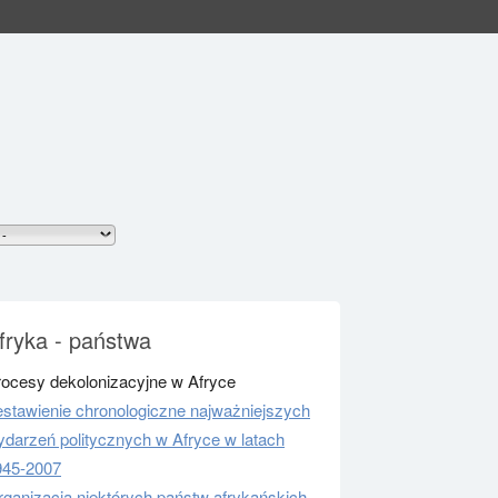
fryka - państwa
rocesy dekolonizacyjne w Afryce
stawienie chronologiczne najważniejszych
darzeń politycznych w Afryce w latach
945-2007
ganizacja niektórych państw afrykańskich