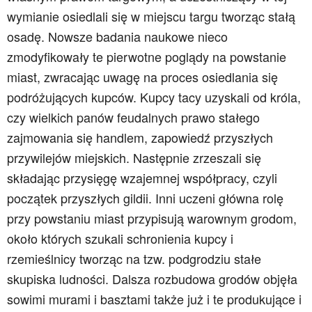
wymianie osiedlali się w miejscu targu tworząc stałą
osadę. Nowsze badania naukowe nieco
zmodyfikowały te pierwotne poglądy na powstanie
miast, zwracając uwagę na proces osiedlania się
podróżujących kupców. Kupcy tacy uzyskali od króla,
czy wielkich panów feudalnych prawo stałego
zajmowania się handlem, zapowiedź przyszłych
przywilejów miejskich. Następnie zrzeszali się
składając przysięgę wzajemnej współpracy, czyli
początek przyszłych gildii. Inni uczeni główna rolę
przy powstaniu miast przypisują warownym grodom,
około których szukali schronienia kupcy i
rzemieślnicy tworząc na tzw. podgrodziu stałe
skupiska ludności. Dalsza rozbudowa grodów objęła
sowimi murami i basztami także już i te produkujące i