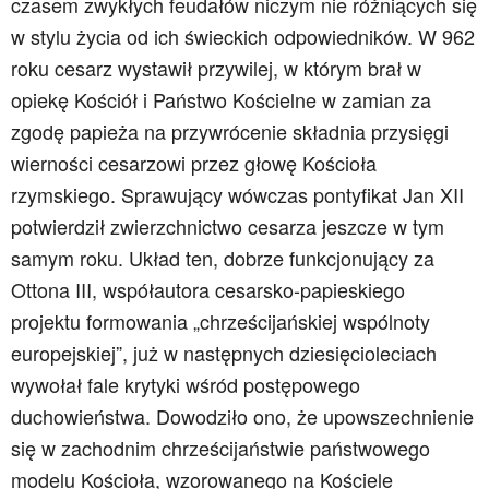
czasem zwykłych feudałów niczym nie różniących się
w stylu życia od ich świeckich odpowiedników. W 962
roku cesarz wystawił przywilej, w którym brał w
opiekę Kościół i Państwo Kościelne w zamian za
zgodę papieża na przywrócenie składnia przysięgi
wierności cesarzowi przez głowę Kościoła
rzymskiego. Sprawujący wówczas pontyfikat Jan XII
potwierdził zwierzchnictwo cesarza jeszcze w tym
samym roku. Układ ten, dobrze funkcjonujący za
Ottona III, współautora cesarsko-papieskiego
projektu formowania „chrześcijańskiej wspólnoty
europejskiej”, już w następnych dziesięcioleciach
wywołał fale krytyki wśród postępowego
duchowieństwa. Dowodziło ono, że upowszechnienie
się w zachodnim chrześcijaństwie państwowego
modelu Kościoła, wzorowanego na Kościele