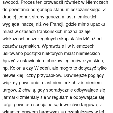
swobód. Proces ten prowadził również w Niemczech
do powstania odrębnego stanu mieszczańskiego. Z
drugiej jednak strony geneza miast niemieckich
wygląda inaczej niż we Francji, gdzie mimo upadku
miast w czasach frankońskich można dzieje
większości poszczególnych skupisk śledzić aż od
czasów rzymskich. Wprawdzie i w Niemczech
usiłowano początki niektórych miast niemieckich
łączyć z ustawieniem obozów legionów rzymskich,
np. Kolonia czy Wiedeń, ale mogło to dotyczyć tylko
niewielkiej liczby przypadków. Dawniejsze poglądy
wiązały powstanie miast niemieckich z istnieniem
targów. Z chwilą, gdy sporadycznie odbywające się
jarmarki zmieniały się w regularnie odbywające się
targi, powstało specjalne sądownictwo targowe, z
własnym prawem targowym, a uczestniczący w tej