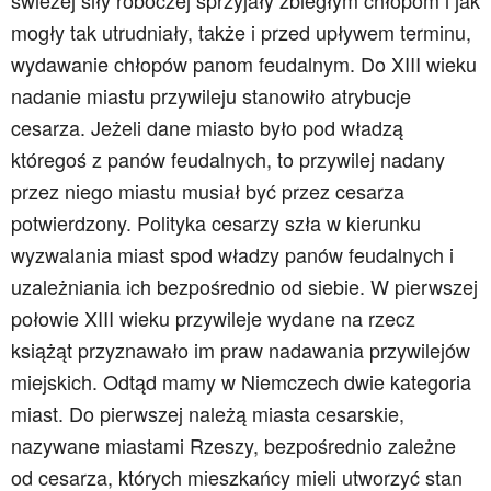
świeżej siły roboczej sprzyjały zbiegłym chłopom i jak
mogły tak utrudniały, także i przed upływem terminu,
wydawanie chłopów panom feudalnym. Do XIII wieku
nadanie miastu przywileju stanowiło atrybucje
cesarza. Jeżeli dane miasto było pod władzą
któregoś z panów feudalnych, to przywilej nadany
przez niego miastu musiał być przez cesarza
potwierdzony. Polityka cesarzy szła w kierunku
wyzwalania miast spod władzy panów feudalnych i
uzależniania ich bezpośrednio od siebie. W pierwszej
połowie XIII wieku przywileje wydane na rzecz
książąt przyznawało im praw nadawania przywilejów
miejskich. Odtąd mamy w Niemczech dwie kategoria
miast. Do pierwszej należą miasta cesarskie,
nazywane miastami Rzeszy, bezpośrednio zależne
od cesarza, których mieszkańcy mieli utworzyć stan