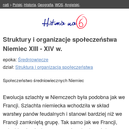
na6
>
Polski
,
Historia
,
Geografia
,
WOS
,
Angielski
,
Struktury i organizacje społeczeństwa
Niemiec XIII - XIV w.
epoka:
Średniowiecze
dział:
Struktura i organizacja społeczeństwa
Społeczeństwo średniowiecznych Niemiec
Ewolucja szlachty w Niemczech była podobna jak we
Francji. Szlachta niemiecka wchodziła w skład
warstwy panów feudalnych i stanowi bardziej niż we
Francji zamkniętą grupę. Tak samo jak we Francji,