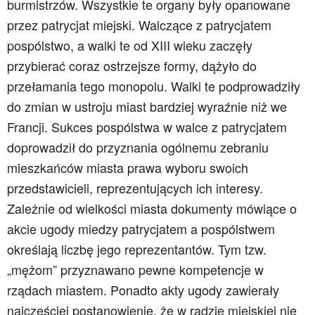
burmistrzów. Wszystkie te organy były opanowane
przez patrycjat miejski. Walczące z patrycjatem
pospólstwo, a walki te od XIII wieku zaczęły
przybierać coraz ostrzejsze formy, dążyło do
przełamania tego monopolu. Walki te podprowadziły
do zmian w ustroju miast bardziej wyraźnie niż we
Francji. Sukces pospólstwa w walce z patrycjatem
doprowadził do przyznania ogólnemu zebraniu
mieszkańców miasta prawa wyboru swoich
przedstawicieli, reprezentujących ich interesy.
Zależnie od wielkości miasta dokumenty mówiące o
akcie ugody miedzy patrycjatem a pospólstwem
określają liczbę jego reprezentantów. Tym tzw.
„mężom” przyznawano pewne kompetencje w
rządach miastem. Ponadto akty ugody zawierały
najczęściej postanowienie, że w radzie miejskiej nie