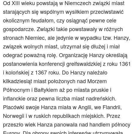
Od XIII wieku powstają w Niemczech związki miast
starających się wspólnym wysiłkiem przeciwstawić
okolicznym feudałom, czy osiągnąć pewne cele
gospodarcze. Związki takie powstawały w różnych
stronach Niemiec, ale jedynie w wypadku tzw. Hanzy,
związek wolnych miast, utrzymał się dłużej i miał
odegrać poważną rolę. Organizację Hanzy określają
postanowienia konferencji greifswaldzkiej z roku 1361
i kolońskiej z 1367 roku. Do Hanzy należało
kilkadziesiąt miast położonych nad Morzem
Północnym i Bałtykiem aż po miasta pruskie i
inflanckie oraz pewna liczba miast nadreńskich.
Placówki swoje Hanza miała w Anglii, we Flandrii,
Norwegii i w ruskich republikach miejskich. Przez
przeszło wiek Hanza panowała nad handlem północy
Europy. Dla obrony swoich interesów utrzymywała