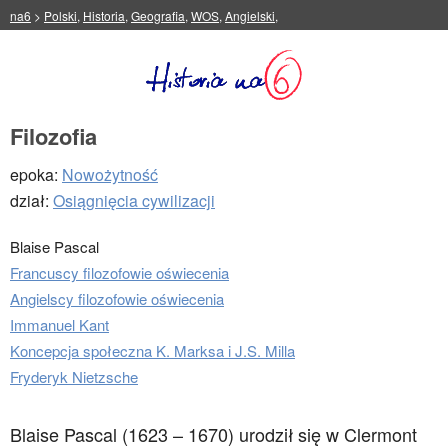
na6
>
Polski
,
Historia
,
Geografia
,
WOS
,
Angielski
,
Filozofia
epoka:
Nowożytność
dział:
Osiągnięcia cywilizacji
Blaise Pascal
Francuscy filozofowie oświecenia
Angielscy filozofowie oświecenia
Immanuel Kant
Koncepcja społeczna K. Marksa i J.S. Milla
Fryderyk Nietzsche
Blaise Pascal (1623 – 1670) urodził się w Clermont