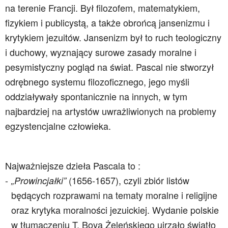
na terenie Francji. Był filozofem, matematykiem,
fizykiem i publicystą, a także obrońcą jansenizmu i
krytykiem jezuitów. Jansenizm był to ruch teologiczny
i duchowy, wyznający surowe zasady moralne i
pesymistyczny pogląd na świat. Pascal nie stworzył
odrębnego systemu filozoficznego, jego myśli
oddziaływały spontanicznie na innych, w tym
najbardziej na artystów uwrażliwionych na problemy
egzystencjalne człowieka.
Najważniejsze dzieła Pascala to :
(1656-1657), czyli zbiór listów
„Prowincjałki”
będących rozprawami na tematy moralne i religijne
oraz krytyka moralności jezuickiej. Wydanie polskie
w tłumaczeniu T. Boya Żeleńskiego ujrzało światło