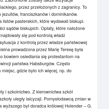
iackiego, przez przełożonych z zagranicy. To
o jezuitów, franciszkanów i dominikanów.
listów pasterskich, które wydawali biskupi.
ści sądów biskupich. Opłaty, które nałożone
znajdowały się pod kontrolą władz
ytuacja z kontrolą przez władze państwowej
cielna prowadzona przez Marię Teresę była
no bowiem osiedlania się protestantom na
prowincji państwa Habsburgów. Często
h miejsc, gdzie było ich więcej, np. do
ty i szkolnictwo. Z kierownictwa szkół
a szkoły uległy laicyzaji. Pomysłodawcą zmian w
a wyższego był doradca królowej Holender – G.