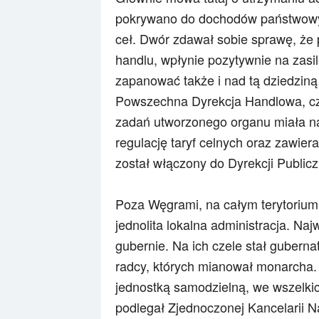
pokrywano do dochodów państwowych
ceł. Dwór zdawał sobie sprawę, że 
handlu, wpłynie pozytywnie na zas
zapanować także i nad tą dziedziną
Powszechna Dyrekcja Handlowa, czy
zadań utworzonego organu miała nal
regulację taryf celnych oraz zawie
został włączony do Dyrekcji Publicz
Poza Węgrami, na całym terytorium
jednolita lokalna administracja. Naj
gubernie. Na ich czele stał guberna
radcy, których mianował monarcha. 
jednostką samodzielną, we wszelki
podlegał Zjednoczonej Kancelarii N