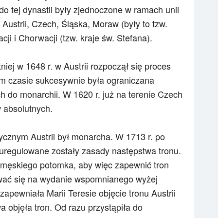
o tej dynastii były zjednoczone w ramach unii
 Austrii, Czech, Śląska, Moraw (były to tzw.
ji i Chorwacji (tzw. kraje św. Stefana).
niej w 1648 r. w Austrii rozpoczął się proces
m czasie sukcesywnie była ograniczana
h do monarchii. W 1620 r. już na terenie Czech
 absolutnych.
ycznym Austrii był monarcha. W 1713 r. po
 uregulowane zostały zasady następstwa tronu.
ę męskiego potomka, aby więc zapewnić tron
ować się na wydanie wspomnianego wyżej
pewniała Marii Teresie objęcie tronu Austrii
a objęła tron. Od razu przystąpiła do