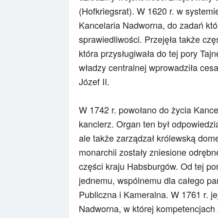
(Hofkriegsrat). W 1620 r. w system
Kancelaria Nadworna, do zadań któ
sprawiedliwości. Przejęła także czę
która przysługiwała do tej pory Tajn
władzy centralnej wprowadziła cesa
Józef II.
W 1742 r. powołano do życia Kancel
kanclerz. Organ ten był odpowiedzia
ale także zarządzał królewską dome
monarchii zostały zniesione odrębne
części kraju Habsburgów. Od tej p
jednemu, wspólnemu dla całego pań
Publiczna i Kameralna. W 1761 r. j
Nadworna, w której kompetencjach 