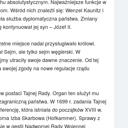
u absolutystycznym. Najważniejsze funkcje w
om. Wśród nich znaleźli się: Wenzel Kaunitz i
egła służba dyplomatyczna państwa. Zmiany
kontynuował jej syn – Józef II.
elne miejsce nadal przysługiwało królowi.
Sejm, ale tylko sejm węgierski. W
jmy utraciły swoje dawne znaczenie. Od tej
a swojej zgody na nowe regulacje rządu
w postaci Tajnej Rady. Organ ten służył mu
ę zagraniczną państwa. W 1699 r. zadania Tajnej
erencję, która istniała do początków XVIII w.
orna Izba Skarbowa (Hofkammer). Sprawy z
się w gestii Nadwornej Rady Wojennej