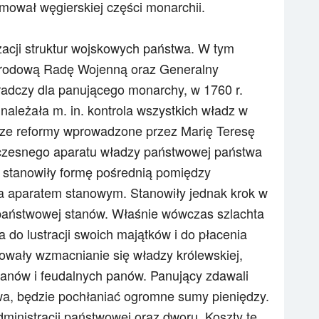
jmował węgierskiej części monarchii.
zacji struktur wojskowych państwa. W tym
arodową Radę Wojenną oraz Generalny
radczy dla panującego monarchy, w 1760 r.
należała m. in. kontrola wszystkich władz w
sze reformy wprowadzone przez Marię Teresę
oczesnego aparatu władzy państwowej państwa
 stanowiły formę pośrednią pomiędzy
a aparatem stanowym. Stanowiły jednak krok w
i państwowej stanów. Właśnie wówczas szlachta
 do lustracji swoich majątków i do płacenia
owały wzmacnianie się władzy królewskiej,
tanów i feudalnych panów. Panujący zdawali
wa, będzie pochłaniać ogromne sumy pieniędzy.
ministracji państwowej oraz dworu. Koszty te