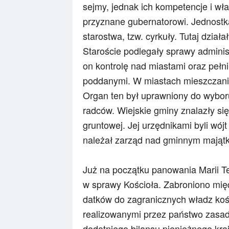
sejmy, jednak ich kompetencje i wł
przyznane gubernatorowi. Jednostka
starostwa, tzw. cyrkuły. Tutaj dział
Staroście podlegały sprawy adminis
on kontrolę nad miastami oraz peł
poddanymi. W miastach mieszczanie
Organ ten był uprawniony do wyboru
radców. Wiejskie gminy znalazły si
gruntowej. Jej urzędnikami byli wój
należał zarząd nad gminnym mająt
Już na początku panowania Marii T
w sprawy Kościoła. Zabroniono mię
datków do zagranicznych władz kośc
realizowanymi przez państwo zasad
dodatniego bilansu pieniężnego kraj