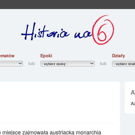
ematów
Epoki
Działy
lub
lub
A
Au
 miejsce zajmowała austriacka monarchia