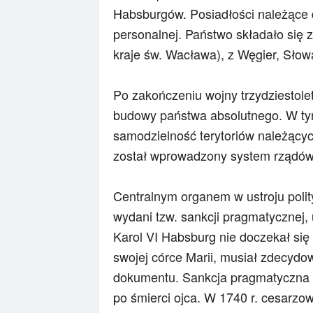
Habsburgów. Posiadłości należące d
personalnej. Państwo składało się z
kraje św. Wacława), z Węgier, Słowac
Po zakończeniu wojny trzydziestolet
budowy państwa absolutnego. W ty
samodzielność terytoriów należącyc
został wprowadzony system rządów
Centralnym organem w ustroju polit
wydani tzw. sankcji pragmatycznej,
Karol VI Habsburg nie doczekał si
swojej córce Marii, musiał zdecyd
dokumentu. Sankcja pragmatyczna za
po śmierci ojca. W 1740 r. cesarzow