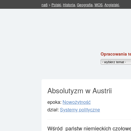
na6
>
Polski
,
Historia
,
Geografia
,
WOS
,
Angielski
,
Opracowania t
Absolutyzm w Austrii
epoka:
Nowożytność
dział:
Systemy polityczne
Wśród
państw niemieckich czołowe