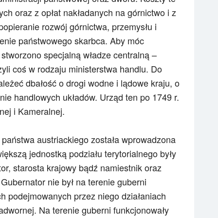
 oraz z opłat nakładanych na górnictwo i z
popieranie rozwój górnictwa, przemysłu i
ilenie państwowego skarbca. Aby móc
 stworzono specjalną władze centralną –
li coś w rodzaju ministerstwa handlu. Do
eżeć dbałość o drogi wodne i lądowe kraju, o
ranie handlowych układów. Urząd ten po 1749 r.
nej i Kameralnej.
 państwa austriackiego została wprowadzona
większą jednostką podziału terytorialnego były
tor, starosta krajowy bądź namiestnik oraz
Gubernator nie był na terenie guberni
ch podejmowanych przez niego działaniach
adwornej. Na terenie guberni funkcjonowały