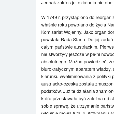
Jednak zakres jej działania nie obe
W 1749 r. przystąpiono do reorgani
właśnie roku powołano do życia N
Komisariat Wojenny. Jako organ do
powstała Rada Stanu. Do jej zadań 
całym państwie austriackim. Pierw
nie stworzyły jeszcze w pełni now
absolutnego. Można powiedzieć, że
biurokratycznym aparatem władzy, 
kierunku wyeliminowania z polityk
austriacko-czeska została zmuszona
podatków. Już te działania znamion
która przestawała być zależna od s
sobie sprawę, że utrzymanie państ
Głównie mowa tutaj o utrzymaniu ad