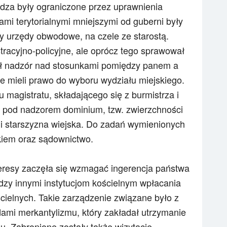
adza były ograniczone przez uprawnienia
mi terytorialnymi mniejszymi od guberni były
ały urzędy obwodowe, na czele ze starostą.
tracyjno-policyjne, ale oprócz tego sprawował
nił nadzór nad stosunkami pomiędzy panem a
 mieli prawo do wyboru wydziału miejskiego.
 magistratu, składającego się z burmistrza i
ę pod nadzorem dominium, tzw. zwierzchności
t i starszyzna wiejska. Do zadań wymienionych
kiem oraz sądownictwo.
eresy zaczęła się wzmagać ingerencja państwa
dzy innymi instytucjom kościelnym wpłacania
ielnych. Takie zarządzenie związane było z
ami merkantylizmu, który zakładał utrzymanie
u. Zabronione zostały także wizytacje