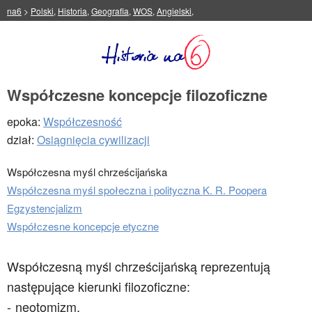
na6
>
Polski
,
Historia
,
Geografia
,
WOS
,
Angielski
,
Współczesne koncepcje filozoficzne
epoka:
Współczesność
dział:
Osiągnięcia cywilizacji
Współczesna myśl chrześcijańska
Współczesna myśl społeczna i polityczna K. R. Poopera
Egzystencjalizm
Współczesne koncepcje etyczne
Współczesną myśl chrześcijańską reprezentują
następujące kierunki filozoficzne:
neotomizm,