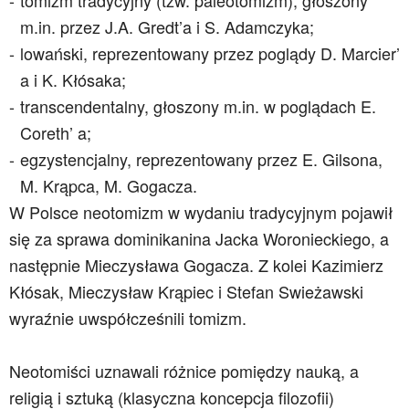
tomizm tradycyjny (tzw. paleotomizm), głoszony
m.in. przez J.A. Gredt’a i S. Adamczyka;
lowański, reprezentowany przez poglądy D. Marcier’
a i K. Kłósaka;
transcendentalny, głoszony m.in. w poglądach E.
Coreth’ a;
egzystencjalny, reprezentowany przez E. Gilsona,
M. Krąpca, M. Gogacza.
W Polsce neotomizm w wydaniu tradycyjnym pojawił
się za sprawa dominikanina Jacka Woronieckiego, a
następnie Mieczysława Gogacza. Z kolei Kazimierz
Kłósak, Mieczysław Krąpiec i Stefan Swieżawski
wyraźnie uwspółcześnili tomizm.
Neotomiści uznawali różnice pomiędzy nauką, a
religią i sztuką (klasyczna koncepcja filozofii)