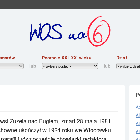
ematów
Postacie XX i XXI wieku
Dział
lub
lub
P
Ad
Al
e wsi Zuzela nad Bugiem, zmarł 28 maja 1981
A
chowne ukończył w 1924 roku we Włocławku,
A
parafii i równocześnie obowiązki redaktora
A