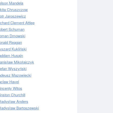
elson Mandela
ikita Chruszczow
otr Jaroszewicz
chard Clement Attlee
obert Schuman
oman Dmowski
onald Reagan
szard Kukliński
addam Husajn
tanisław Mikołajczyk
tefan Wyszyński
adeusz Mazowiecki
aclaw Havel
incenty Witos
nston Churchill
ładysław Anders
ładysław Bartoszewski