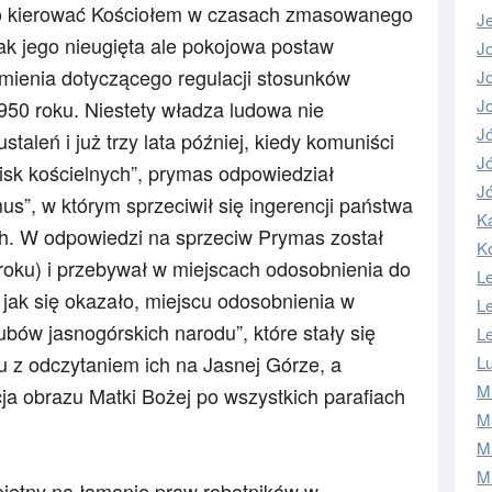
o kierować Kościołem w czasach zmasowanego
J
ak jego nieugięta ale pokojowa postaw
J
mienia dotyczącego regulacji stosunków
J
Jo
1950 roku. Niestety władza ludowa nie
J
taleń i już trzy lata później, kiedy komuniści
Jó
isk kościelnych”, prymas odpowiedział
Jó
, w którym sprzeciwił się ingerencji państwa
Ka
h. W odpowiedzi na sprzeciw Prymas został
K
roku) i przebywał w miejscach odosobnienia do
L
 jak się okazało,
miejscu odosobnienia w
L
bów jasnogórskich narodu”, które stały się
L
z odczytaniem ich na Jasnej Górze, a
L
M
ja obrazu Matki Bożej po wszystkich parafiach
M
Ma
M
ojętny na łamanie praw robotników w