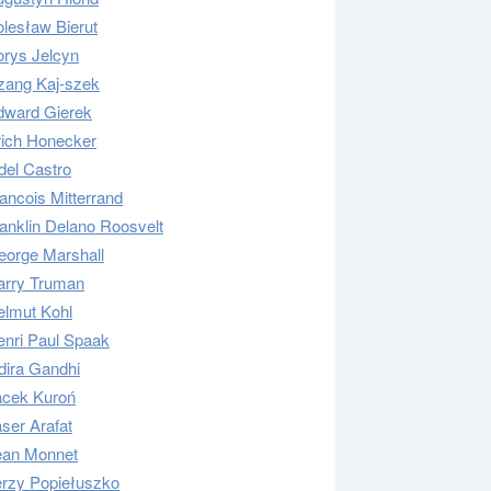
lesław Bierut
orys Jelcyn
zang Kaj-szek
dward Gierek
rich Honecker
del Castro
ancois Mitterrand
anklin Delano Roosvelt
eorge Marshall
arry Truman
elmut Kohl
enri Paul Spaak
dira Gandhi
acek Kuroń
ser Arafat
ean Monnet
erzy Popiełuszko