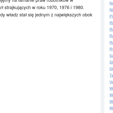
N
arł strajkujących w roku 1970, 1976 i 1980.
N
y władz stał się jednym z największych obok
Pi
Ri
R
R
R
Ry
S
S
S
T
V
W
Wi
W
W