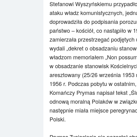
Stefanowi Wyszyńskiemu przypadł
ataku władz komunistycznych, jedn
doprowadziła do podpisania porozu
państwo – kościół, co nastąpiło w 
zamierzała przestrzegać podjętych us
wydali „dekret o obsadzaniu stanow
władzom memoriałem „Non possumus”
w obsadzanie stanowisk Kościelnyc
aresztowany (25/26 września 1953 
1956 r. Podczas pobytu w ostatnim,
Komańczy Prymas napisał tekst „Ślu
odnową moralną Polaków w związku 
następnie miała miejsce
peregrynac
Polski.
Prymas Tysiąclecia nie pozostał ob