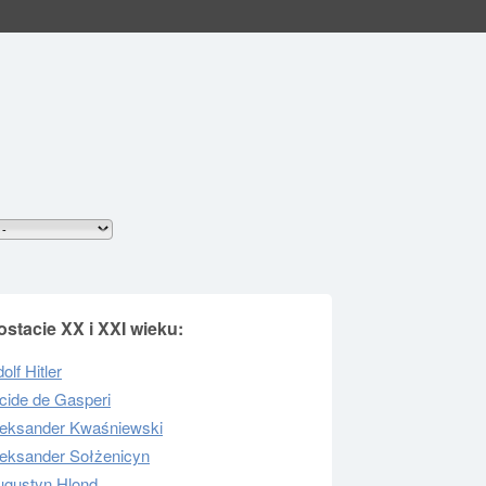
ostacie XX i XXI wieku:
olf Hitler
cide de Gasperi
leksander Kwaśniewski
leksander Sołżenicyn
ugustyn Hlond