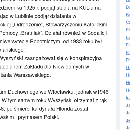
dzierniku 1925 r. podjął studia na KUL-u
na
Bo
B
jąc w Lublinie podjął działania w
C
ckiej „Odrodzenie”,
Stowarzyszeniu Katolickim
E
 Pomocy „Bratniak”. Działał również w Sodalicji
E
niwersytecie Robotniczym, od 1933 roku był
Fi
łańskiego”.
Fr
 Wyszyński zaangażował się w konspiracyjną
Fr
 kapelanem Zakładu dla Niewidomych w
G
stania Warszawskiego.
H
H
H
rium Duchownego we Włocławku, jednak w1946
In
na. W tym samym roku
Wyszyński otrzymał z rąk
J
8, po śmierci kardynała Hlonda został
Ja
wskim i prymasem Polski.
J
J