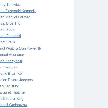
erzy Turowicz
ohn Fitzgerald Kennedy
ose Manuel Barroso
sip Broz Tito
ózef Beck
zef Piłsudski
zef Stalin
rol Wojtyła (Jan Paweł II)
onrad Adenauer
ech Kaczyński
ech Wałęsa
eonid Breżniew
ucien Delors Jacques
ao Tse-Tung
argaret Thatcher
rtin Luter King
ichaił Gorbaczow