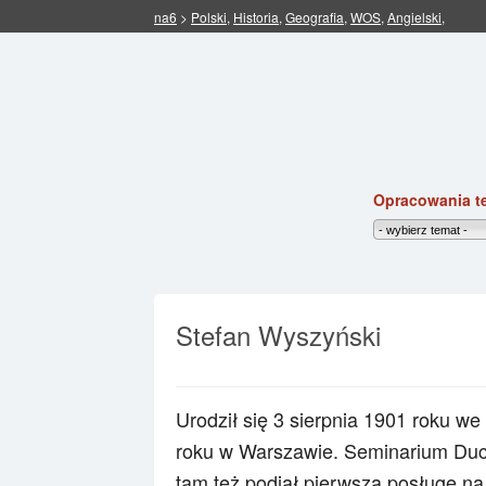
na6
>
Polski
,
Historia
,
Geografia
,
WOS
,
Angielski
,
Opracowania t
Stefan Wyszyński
Urodził się 3 sierpnia 1901 roku w
roku w Warszawie. Seminarium Du
tam też podjął pierwszą posługę na 