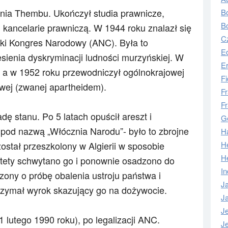
enia Thembu. Ukończył studia prawnicze,
Bo
B
kancelarie prawniczą. W 1944 roku znalazł się
C
ki Kongres Narodowy (ANC). Była to
E
esienia dyskryminacji ludności murzyńskiej. W
E
 a
w 1952 roku przewodniczył ogólnokrajowej
Fi
wej (zwanej apartheidem).
Fr
Fr
ę stanu. Po 5 latach opuścił areszt i
G
i pod nazwą „Włócznia Narodu”- było to zbrojne
H
stał przeszkolony w Algierii w sposobie
H
H
estety schwytano go i ponownie osadzono do
In
zony o próbę obalenia ustroju państwa i
J
rzymał wyrok skazujący go na dożywocie.
Ja
J
1 lutego 1990 roku), po legalizacji ANC.
J