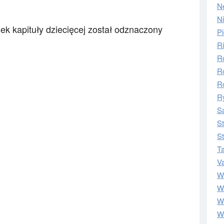
N
N
ek kapituły dziecięcej został odznaczony
Pi
Ri
R
R
R
Ry
S
S
S
T
V
W
Wi
W
W