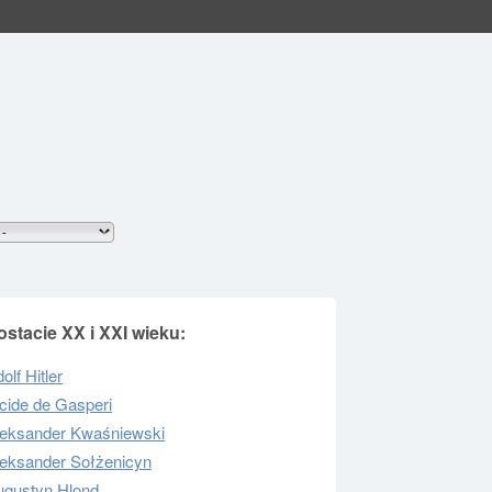
ostacie XX i XXI wieku:
olf Hitler
cide de Gasperi
leksander Kwaśniewski
leksander Sołżenicyn
ugustyn Hlond