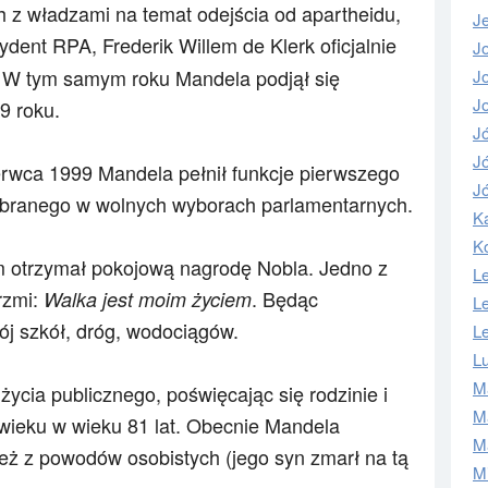
 z władzami na temat odejścia od apartheidu,
J
ezydent RPA,
Frederik Willem de Klerk
oficjalnie
J
. W tym samym roku Mandela podjął się
J
Jo
9 roku.
J
Jó
zerwca 1999
Mandela pełnił funkcje pierwszego
Jó
branego w wolnych wyborach parlamentarnych
.
Ka
K
m otrzymał pokojową nagrodę Nobla. Jedno z
L
rzmi:
. Będąc
Walka jest moim życiem
L
j szkół, dróg, wodociągów.
L
L
M
ycia publicznego, poświęcając się rodzinie i
M
w wieku w wieku 81 lat. Obecnie Mandela
Ma
eż z powodów osobistych (jego syn zmarł na tą
M