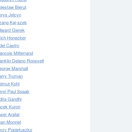
lesław Bierut
orys Jelcyn
zang Kaj-szek
dward Gierek
rich Honecker
del Castro
ancois Mitterrand
anklin Delano Roosvelt
eorge Marshall
arry Truman
elmut Kohl
enri Paul Spaak
dira Gandhi
acek Kuroń
ser Arafat
ean Monnet
erzy Popiełuszko