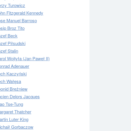
erzy Turowicz
ohn Fitzgerald Kennedy
ose Manuel Barroso
sip Broz Tito
ózef Beck
zef Piłsudski
zef Stalin
rol Wojtyła (Jan Paweł II)
onrad Adenauer
ech Kaczyński
ech Wałęsa
eonid Breżniew
ucien Delors Jacques
ao Tse-Tung
argaret Thatcher
rtin Luter King
ichaił Gorbaczow