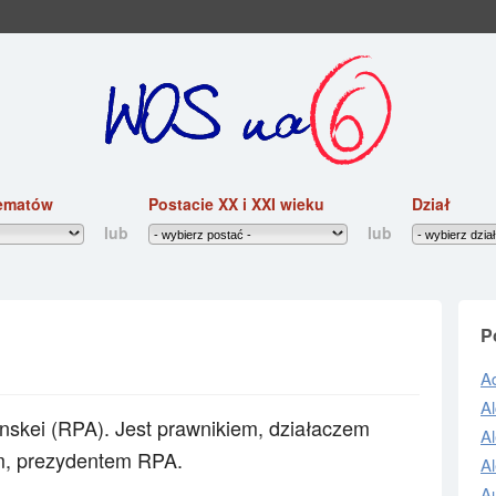
ematów
Postacie XX i XXI wieku
Dział
lub
lub
P
Ad
Al
anskei (RPA). Jest
prawnikiem, działaczem
A
m, prezydentem RPA.
A
A