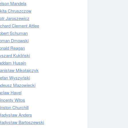
elson Mandela
ikita Chruszczow
otr Jaroszewicz
chard Clement Attlee
obert Schuman
oman Dmowski
onald Reagan
szard Kukliński
addam Husajn
tanisław Mikołajczyk
tefan Wyszyński
adeusz Mazowiecki
aclaw Havel
incenty Witos
nston Churchill
ładysław Anders
ładysław Bartoszewski