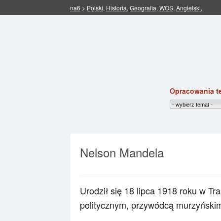
na6
>
Polski
,
Historia
,
Geografia
,
WOS
,
Angielski
,
Opracowania t
Nelson Mandela
Urodził się 18 lipca 1918 roku w Tr
politycznym, przywódcą murzyński