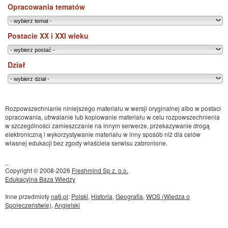
Opracowania tematów
Postacie XX i XXI wieku
Dział
Rozpowszechnianie niniejszego materiału w wersji oryginalnej albo w postaci
opracowania, utrwalanie lub kopiowanie materiału w celu rozpowszechnienia
w szczególności zamieszczanie na innym serwerze, przekazywanie drogą
elektroniczną i wykorzystywanie materiału w inny sposób niż dla celów
własnej edukacji bez zgody właściela serwisu zabronione.
_
Copyright © 2008-2026
Freshmind Sp z. o.o.
Edukacyjna Baza Wiedzy
Inne przedmioty
na6.pl
:
Polski
,
Historia
,
Geografia
,
WOS (Wiedza o
Społeczeństwie)
,
Angielski