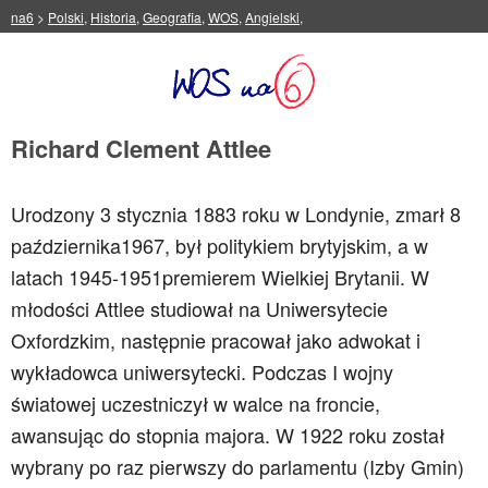
na6
>
Polski
,
Historia
,
Geografia
,
WOS
,
Angielski
,
Richard Clement Attlee
Urodzony 3 stycznia 1883 roku w Londynie, zmarł 8
października1967, był politykiem brytyjskim, a w
latach 1945-1951premierem Wielkiej Brytanii. W
młodości Attlee studiował na Uniwersytecie
Oxfordzkim, następnie pracował jako adwokat i
wykładowca uniwersytecki. Podczas I wojny
światowej uczestniczył w walce na froncie,
awansując do stopnia majora. W 1922 roku został
wybrany po raz pierwszy do parlamentu (Izby Gmin)