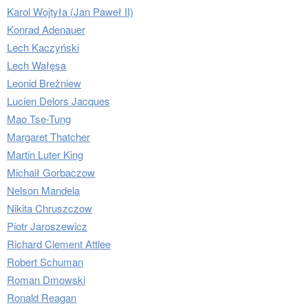
Karol Wojtyła (Jan Paweł II)
Konrad Adenauer
Lech Kaczyński
Lech Wałęsa
Leonid Breżniew
Lucien Delors Jacques
Mao Tse-Tung
Margaret Thatcher
Martin Luter King
Michaił Gorbaczow
Nelson Mandela
Nikita Chruszczow
Piotr Jaroszewicz
Richard Clement Attlee
Robert Schuman
Roman Dmowski
Ronald Reagan