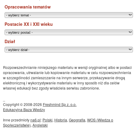
Opracowania tematów
Postacie XX i XXI wieku
Dział
Rozpowszechnianie niniejszego materiału w wersji oryginalnej albo w postaci
opracowania, utrwalanie lub kopiowanie materiału w celu rozpowszechnienia
w szczególności zamieszczanie na innym serwerze, przekazywanie drogą
elektroniczną i wykorzystywanie materiału w inny sposób niż dla celów
własnej edukacji bez zgody właściela serwisu zabronione.
_
Copyright © 2008-2026
Freshmind Sp z. o.o.
Edukacyjna Baza Wiedzy
Inne przedmioty
na6.pl
:
Polski
,
Historia
,
Geografia
,
WOS (Wiedza o
Społeczeństwie)
,
Angielski