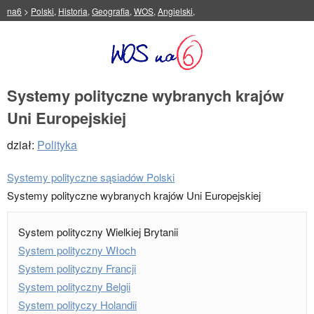
na6
>
Polski
,
Historia
,
Geografia
,
WOS
,
Angielski
,
Systemy polityczne wybranych krajów
Uni Europejskiej
dział:
Polityka
Systemy polityczne sąsiadów Polski
Systemy polityczne wybranych krajów Uni Europejskiej
System polityczny Wielkiej Brytanii
System polityczny Włoch
System polityczny Francji
System polityczny Belgii
System polityczy Holandii