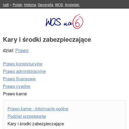
na6
>
Polski
,
Historia
,
Geografia
,
WOS
,
Angielski
,
Kary i środki zabezpieczające
dział:
Prawo
Prawo konstytucyjne
Prawo administracyjne
Prawo finansowe
Prawo cywilne
Prawo karne
Prawo karne - informacje ogólne
Podział przestępstw
Kary i środki zabezpieczające