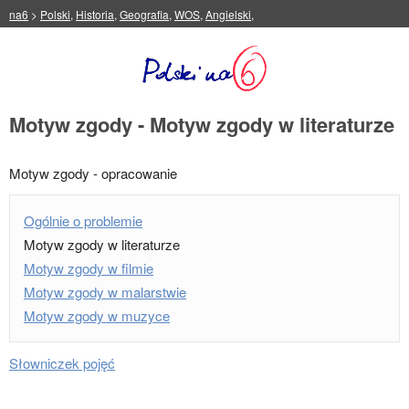
na6
>
Polski
,
Historia
,
Geografia
,
WOS
,
Angielski
,
Motyw zgody - Motyw zgody w literaturze
Motyw zgody - opracowanie
Ogólnie o problemie
Motyw zgody w literaturze
Motyw zgody w filmie
Motyw zgody w malarstwie
Motyw zgody w muzyce
Słowniczek pojęć