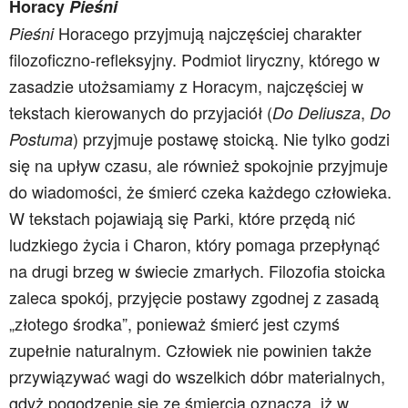
Horacy
Pieśni
Horacego przyjmują najczęściej charakter
Pieśni
filozoficzno-refleksyjny. Podmiot liryczny, którego w
zasadzie utożsamiamy z Horacym, najczęściej w
tekstach kierowanych do przyjaciół (
,
Do Deliusza
Do
) przyjmuje postawę stoicką. Nie tylko godzi
Postuma
się na upływ czasu, ale również spokojnie przyjmuje
do wiadomości, że śmierć czeka każdego człowieka.
W tekstach pojawiają się Parki, które przędą nić
ludzkiego życia i Charon, który pomaga przepłynąć
na drugi brzeg w świecie zmarłych. Filozofia stoicka
zaleca spokój, przyjęcie postawy zgodnej z zasadą
„złotego środka”, ponieważ śmierć jest czymś
zupełnie naturalnym. Człowiek nie powinien także
przywiązywać wagi do wszelkich dóbr materialnych,
gdyż pogodzenie się ze śmiercią oznacza, iż w