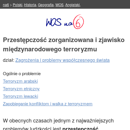
na6
>
Polski
,
Historia
,
Geografia
,
WOS
,
Angielski
,
Przestępczość zorganizowana i zjawisko
międzynarodowego terroryzmu
dział:
Zagrożenia i problemy współczesnego świata
Ogólnie o problemie
Terroryzm arabski
Terroryzm etniczny
Terroryzm lewacki
Zapobieganie konfliktom i walka z terroryzmem
W obecnych czasach jednym z najważniejszych
problemów ludzkości jest
przestępczość