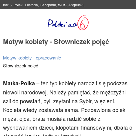
na6
>
Polski
,
Historia
,
Geografia
,
WOS
,
Angielski
,
Motyw kobiety - Słowniczek pojęć
Motyw kobiety - opracowanie
Słowniczek pojęć
–
ten typ kobiety narodził się podczas
Matka-Polka
niewoli narodowej. Należy pamiętać, że mężczyźni
szli do powstań, byli zsyłani na Sybir, więzieni.
Kobieta wtedy zostawała sama. Pozbawiona opieki
męża, ojca, brata musiała radzić sobie z
wychowaniem dzieci, kłopotami finansowymi, dbała o