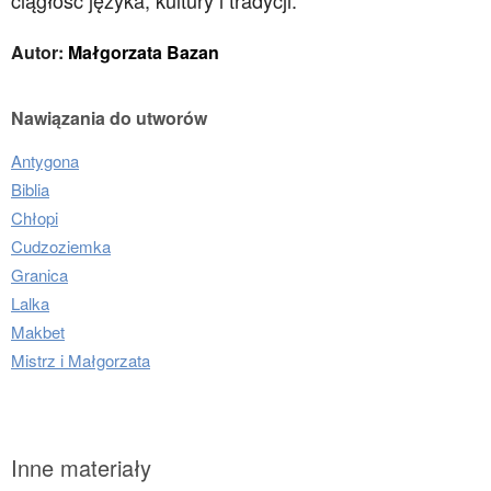
ciągłość języka, kultury i tradycji.
Autor:
Małgorzata Bazan
Nawiązania do utworów
Antygona
Biblia
Chłopi
Cudzoziemka
Granica
Lalka
Makbet
Mistrz i Małgorzata
Inne materiały