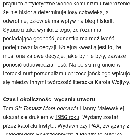
prądu to antytetyczne wobec komunizmu twierdzenie,
że nie historia determinuje losy człowieka, a
odwrotnie, człowiek ma wpływ na bieg historii.
Sytuacja taka wynika z tego, że rozumna,
posiadająca godność jednostka ma możliwość
podejmowania decyzji. Kolejną kwestią jest to, że
musi ona za owe decyzje, jakie by nie były, zawsze
ponosić odpowiedzialność. Na polskim gruncie w
literacki nurt personalizmu chrześcijańskiego wpisuje
się miedzy innymi twórczość literacka Karola Wojtyły.
Czas i okoliczności wydania utworu
Tom
Hanny Malewskiej
Sir Tomasz More odmawia
ukazał się drukiem w
1956 roku
. Wydany został
przez katolicki
Instytut Wydawniczy PAX
, związany z
„Tygodnikiem Powszechnym”, z którym to autorka