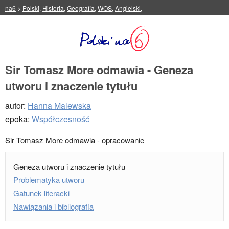
na6
>
Polski
,
Historia
,
Geografia
,
WOS
,
Angielski
,
Sir Tomasz More odmawia - Geneza
utworu i znaczenie tytułu
autor:
Hanna Malewska
epoka:
Współczesność
Sir Tomasz More odmawia - opracowanie
Geneza utworu i znaczenie tytułu
Problematyka utworu
Gatunek literacki
Nawiązania i bibliografia