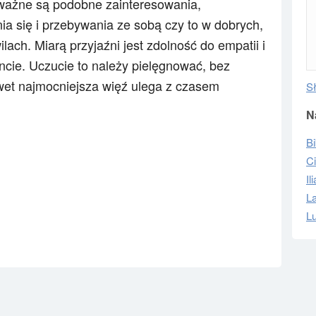
 ważne są podobne zainteresowania,
ia się i przebywania ze sobą czy to w dobrych,
lach. Miarą przyjaźni jest zdolność do empatii i
e. Uczucie to należy pielęgnować, bez
et najmocniejsza więź ulega z czasem
S
N
Bi
C
Il
La
L