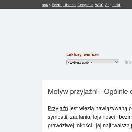
na6
>
Polski
,
Historia
,
Geografia
,
WOS
,
Angielski
,
Lektury, wiersze
lub
Motyw przyjaźni - Ogólnie 
Przyjaźń
jest więzią nawiązywaną pr
sympatii, zaufaniu, lojalności i bez
prawdziwej miłości i jej najtrwalsz