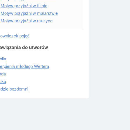
Motyw przyjaźni w filmie
Motyw przyjaźni w malarstwie
Motyw przyjaźni w muzyce
łowniczek pojęć
awiązania do utworów
blia
ierpienia młodego Wertera
iada
lka
udzie bezdomni