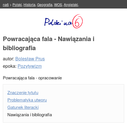
na6
>
Polski
,
Historia
,
Geografia
,
WOS
,
Angielski
,
Powracająca fala - Nawiązania i
bibliografia
autor:
Bolesław Prus
epoka:
Pozytywizm
Powracająca fala - opracowanie
Znaczenie tytułu
Problematyka utworu
Gatunek literacki
Nawiązania i bibliografia