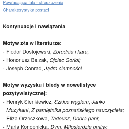
Powracająca fala - streszczenie
Charakterystyka postaci
Kontynuacje i nawiązania
Motyw zła w literaturze:
Fiodor Dostojewski,
Zbrodnia i kara;
Honoriusz Balzak,
Ojciec Goriot;
Joseph Conrad,
Jądro ciemności.
Motyw wyzysku i biedy w nowelistyce
pozytywistycznej:
Henryk Sienkiewicz,
,
Szkice węglem
Janko
Muzykant
,
Z pamiętnika poznańskiego nauczyciela;
Eliza Orzeszkowa,
,
;
Tadeusz
Dobra pani
Maria Konopnicka,
,
Dym
Miłosierdzie gminy;