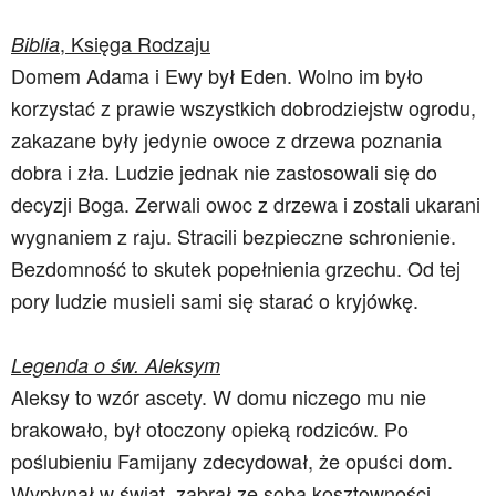
, Księga Rodzaju
Biblia
Domem Adama i Ewy był Eden. Wolno im było
korzystać z prawie wszystkich dobrodziejstw ogrodu,
zakazane były jedynie owoce z drzewa poznania
dobra i zła. Ludzie jednak nie zastosowali się do
decyzji Boga. Zerwali owoc z drzewa i zostali ukarani
wygnaniem z raju. Stracili bezpieczne schronienie.
Bezdomność to skutek popełnienia grzechu. Od tej
pory ludzie musieli sami się starać o kryjówkę.
Legenda o św. Aleksym
Aleksy to wzór ascety. W domu niczego mu nie
brakowało, był otoczony opieką rodziców. Po
poślubieniu Famijany zdecydował, że opuści dom.
Wypłynął w świat, zabrał ze sobą kosztowności,