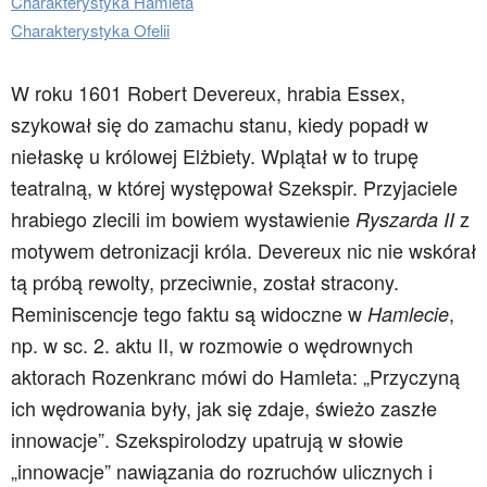
Charakterystyka Hamleta
Charakterystyka Ofelii
W roku 1601 Robert Devereux, hrabia Essex,
szykował się do zamachu stanu, kiedy popadł w
niełaskę u królowej Elżbiety. Wplątał w to trupę
teatralną, w której występował Szekspir. Przyjaciele
hrabiego zlecili im bowiem wystawienie
z
Ryszarda II
motywem detronizacji króla. Devereux nic nie wskórał
tą próbą rewolty, przeciwnie, został stracony.
Reminiscencje tego faktu są widoczne w
,
Hamlecie
np. w sc. 2. aktu II, w rozmowie o wędrownych
aktorach Rozenkranc mówi do Hamleta: „Przyczyną
ich wędrowania były, jak się zdaje, świeżo zaszłe
innowacje”. Szekspirolodzy upatrują w słowie
„innowacje” nawiązania do rozruchów ulicznych i