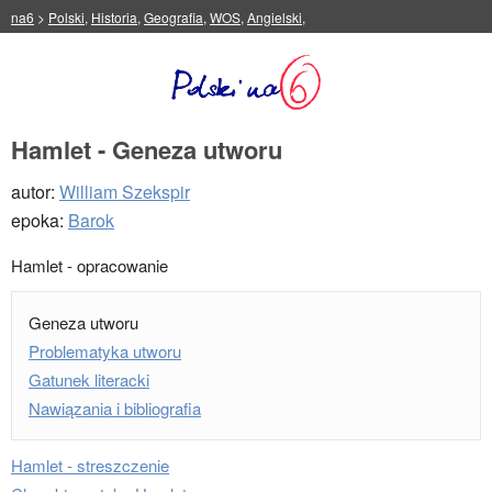
na6
>
Polski
,
Historia
,
Geografia
,
WOS
,
Angielski
,
Hamlet - Geneza utworu
autor:
William Szekspir
epoka:
Barok
Hamlet - opracowanie
Geneza utworu
Problematyka utworu
Gatunek literacki
Nawiązania i bibliografia
Hamlet - streszczenie