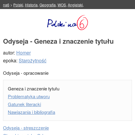
na6
>
Polski
,
Historia
,
Geografia
,
WOS
,
Angielski
,
Odyseja - Geneza i znaczenie tytułu
autor:
Homer
epoka:
Starożytność
Odyseja - opracowanie
Geneza i znaczenie tytułu
Problematyka utworu
Gatunek literacki
Nawiązania i bibliografia
Odyseja - streszczenie