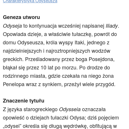
Charakterystyka Odyseusza
Geneza utworu
to kontynuacja wcześniej napisanej
.
Odyseja
Iliady
Opowiada dzieje, a właściwie tułaczkę, powrót do
domu Odyseusza, króla wyspy Itaki, jednego z
najdzielniejszych i najroztropniejszych wodzów
greckich. Prześladowany przez boga Posejdona,
błąkał się przez 10 lat po morzu. Po drodze do
rodzinnego miasta, gdzie czekała na niego żona
Penelopa wraz z synkiem, przeżył wiele przygód.
Znaczenie tytułu
Z języka starogreckiego
oznaczała
Odysseia
opowieść o dziejach tułaczki Odysa; dziś pojęciem
„odysei” określa się długą wędrówkę, obfitującą w