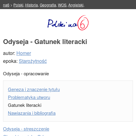
na6
>
Polski
,
Historia
,
Geografia
,
WOS
,
Angielski
,
Odyseja - Gatunek literacki
autor:
Homer
epoka:
Starożytność
Odyseja - opracowanie
Geneza i znaczenie tytułu
Problematyka utworu
Gatunek literacki
Nawiązania i bibliografia
Odyseja - streszczenie