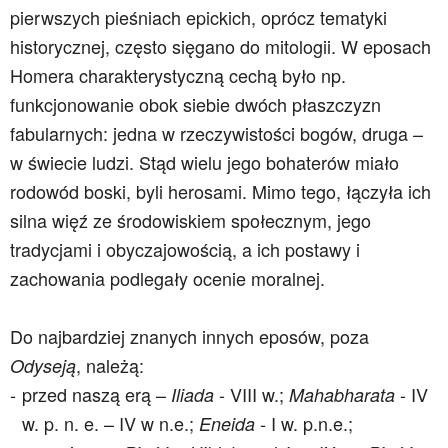
pierwszych pieśniach epickich, oprócz tematyki
historycznej, często sięgano do mitologii. W eposach
Homera charakterystyczną cechą było np.
funkcjonowanie obok siebie dwóch płaszczyzn
fabularnych: jedna w rzeczywistości bogów, druga –
w świecie ludzi. Stąd wielu jego bohaterów miało
rodowód boski, byli herosami. Mimo tego, łączyła ich
silna więź ze środowiskiem społecznym, jego
tradycjami i obyczajowością, a ich postawy i
zachowania podlegały ocenie moralnej.
Do najbardziej znanych innych eposów, poza
,
należą:
Odyseją
przed naszą erą –
- VIII w.;
-
IV
Iliada
Mahabharata
w. p. n. e
. – IV w n.e.;
- I w. p.n.e.;
Eneida