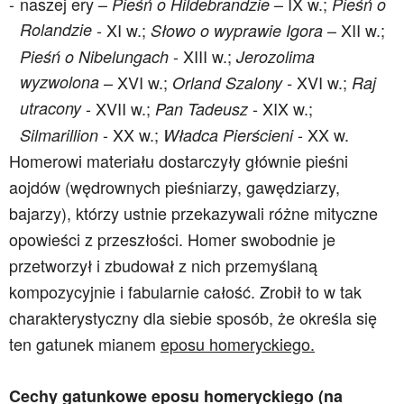
naszej ery –
– IX w.;
Pieśń o Hildebrandzie
Pieśń o
Rolandzie
- XI w.;
– XII w.;
Słowo o wyprawie Igora
- XIII w.;
Pieśń o Nibelungach
Jerozolima
wyzwolona
– XVI w.;
XVI w.;
Orland Szalony
-
Raj
utracony
- XVII w.;
- XIX w.;
Pan Tadeusz
- XX w.;
- XX w.
Silmarillion
Władca Pierścieni
Homerowi materiału dostarczyły głównie pieśni
aojdów (wędrownych pieśniarzy, gawędziarzy,
bajarzy), którzy ustnie przekazywali różne mityczne
opowieści z przeszłości. Homer swobodnie je
przetworzył i zbudował z nich przemyślaną
kompozycyjnie i fabularnie całość. Zrobił to w tak
charakterystyczny dla siebie sposób, że określa się
ten gatunek mianem
eposu homeryckiego.
Cechy gatunkowe eposu homeryckiego (na