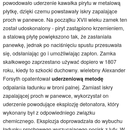
powodowało uderzenie kawałka pirytu w metalową
płytkę, dzięki czemu powstawały iskry zapalające
proch w panewce. Na początku XVII wieku zamek ten
został udoskonalony - piryt zastąpiono krzemieniem,
a stalową płytę powiększono tak, że zasłaniała
panewkę, jednak po naciśnięciu spustu przesuwała
się, odsłaniając go i umożliwiając zapłon. Zamka
skałkowego zaprzestano używać dopiero w 1807
roku, kiedy to szkocki duchowny. wielebny Alexander
Forsyth opatentował
uderzeniową metodę
odpalania ładunku w broni palnej. Zamiast iskry
zapalającej proch w panewce, wykorzystał on
uderzenie powodujące eksplozję detonatora, który
wykonany był z odpowiedniego związku
chemicznego. Eksplozja doprowadzała do wybuchu
ładunku prochowego wyrzucającego pocisk z lufy. W