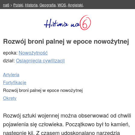
na6
>
Polski
,
Historia
,
Geografia
,
WOS
,
Angielski
,
Rozwój broni palnej w epoce nowożytnej
epoka:
Nowożytność
dział:
Osiągnięcia cywilizacji
Artyleria
Fortyfikacje
Rozwój broni palnej w epoce nowożytnej
Okręty
Rozwój sztuki wojennej można obserwować od chwili
pojawienia się człowieka. Początkowo był to kamień,
następnie kij. Z czasem udoskonalano narzędzia