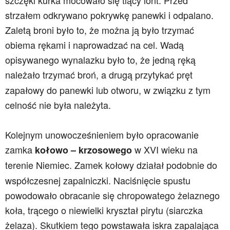
szczęki kurka mocowało się tlący lont. Przed
strzałem odkrywano pokrywkę panewki i odpalano.
Zaletą broni było to, że można ją było trzymać
obiema rękami i naprowadzać na cel. Wadą
opisywanego wynalazku było to, że jedną ręką
należało trzymać broń, a drugą
przytykać pręt
zapałowy do panewki lub otworu, w związku z tym
celność nie była należyta.
Kolejnym unowocześnieniem było opracowanie
zamka
w XVI wieku na
kołowo – krzosowego
terenie Niemiec.
Zamek kołowy działał podobnie do
współczesnej zapalniczki. Naciśnięcie spustu
powodowało obracanie się chropowatego żelaznego
koła, trącego o niewielki kryształ pirytu (siarczka
żelaza). Skutkiem tego powstawała iskra zapalająca