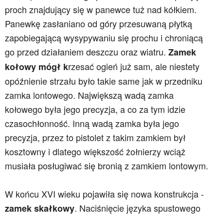
proch znajdujący się w panewce tuż nad kółkiem.
Panewkę zasłaniano od góry przesuwaną płytką
zapobiegającą wysypywaniu się prochu i chroniącą
go przed działaniem deszczu oraz wiatru.
Zamek
rzesać ogień już sam, ale niestety
kołowy
mógł k
opóźnienie strzału było takie same jak w przedniku
zamka lontowego. Największą wadą zamka
kołowego była jego precyzja, a co za tym idzie
czasochłonność. Inną wadą
z
amka była jego
precyzja, przez to pistolet z takim zamkiem był
kosztowny i dlatego większość żołnierzy wciąż
musiała posługiwać się bronią z zamkiem lontowym.
W końcu XVI wieku pojawiła się nowa konstrukcja -
. Naciśnięcie języka spustowego
zamek skałkowy