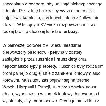
zaczepiano o podporę, aby uniknąć niebezpiecznego
odrzutu. Przez lufę hakownicy wyrzucano pociski
najpierw z kamienia, a w innych latach z żeliwa lub
ołowiu. W kolejnym XV wieku rozpowszechnił się
rodzaj broni o dłuższej lufie tzw
.
. arbuzy
W pierwszej połowie XVI wieku niezdarne
pierwowzory pistoletów - petrynały zostały
zastąpione przez
oraz
rusznice i muszkiety
najrozmaitsze typy
Rusznice były
rodzajem
pistolety.
broni palnej o długiej lufie z
zamkiem lontowym
albo
kołowym
. Muszkiety zaś pojawił się na terenie
Włoch, Hiszpanii i Francji, jako broń gładkolufowa,
długa, wyposażona w zamek lontowy, ładowana od
wylotu lufy, czyli odprzodowo. Obsługa muszkietu z