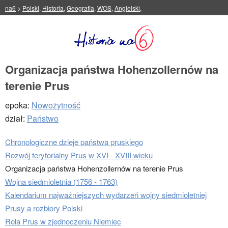
na6
>
Polski
,
Historia
,
Geografia
,
WOS
,
Angielski
,
Organizacja państwa Hohenzollernów na
terenie Prus
epoka:
Nowożytność
dział:
Państwo
Chronologiczne dzieje państwa pruskiego
Rozwój terytorialny Prus w XVI - XVIII wieku
Organizacja państwa Hohenzollernów na terenie Prus
Wojna siedmioletnia (1756 - 1763)
Kalendarium najważniejszych wydarzeń wojny siedmioletniej
Prusy a rozbiory Polski
Rola Prus w zjednoczeniu Niemiec