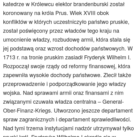
katedrze w Królewcu elektor brandenburski został
koronowany na króla Prus. Wiek XVIII obok
konfliktów w których uczestniczyło państwo pruskie,
został poświęcony przez władców tego kraju na
umocnienie władzy, rozbudowę armii, która stała się
jej podstawą oraz wzrost dochodów państwowych. W
1713 r. na tronie pruskim zasiadł Fryderyk Wilhelm I.
Rozpoczął swoje rządy od reformy finansowej, która
zapewniła wysokie dochody państwowe. Zlecił także
przeprowadzenie i podporządkowanie jego władzy
wojska. Nad sprawami armii oraz finansami z nim
związanymi czuwała władza centralna – General-
Ober-Finanz-Kriegs. Utworzono jeszcze departament
spraw zagranicznych i departament sprawiedliwości.
Nad tymi trzema instytucjami nadzór utrzymywał tylko
pruski król. Fryderyka Wilhelma I określa się w