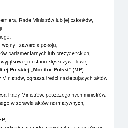
emiera, Rade Ministrów lub jej członków,
i,
nego,
 wojny i zawarcia pokoju,
rów parlamentarnych lub prezydenckich,
wyjątkowego i stanu klęski żywiołowej.
ej Polskiej „Monitor Polski” (MP)
Ministrów, ogłasza treści następujących aktów
sa Rady Ministrów, poszczególnych ministrów,
jnego w sprawie aktów normatywnych,
RP,
a, odwołania rządu, powołania urzędników na