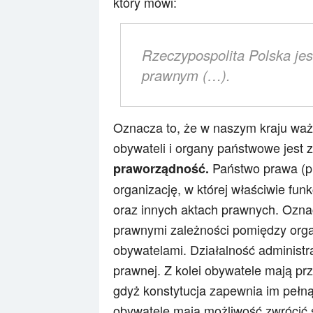
który mówi:
Rzeczypospolita Polska j
prawnym (…)
.
Oznacza to, że w naszym kraju wa
obywateli i organy państwowe jest 
Państwo prawa (p
praworządność.
organizację, w której właściwie fun
oraz innych aktach prawnych. Oznac
prawnymi zależności pomiędzy organ
obywatelami. Działalność administra
prawnej. Z kolei obywatele mają pr
gdyż konstytucja zapewnia im pełną
obywatele mają możliwość zwrócić 