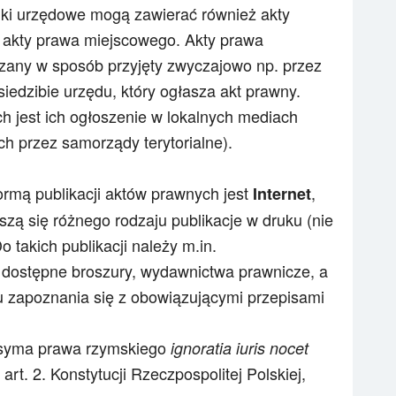
iki urzędowe mogą zawierać również
akty
 akty prawa miejscowego. Akty prawa
any w sposób przyjęty zwyczajowo np. przez
iedzibie urzędu, który ogłasza akt prawny.
h jest ich
ogłoszenie
w lokalnych mediach
ch przez samorządy terytorialne).
mą publikacji aktów prawnych jest
,
Internet
szą się różnego rodzaju publikacje w druku (nie
 takich publikacji należy m.in.
 dostępne broszury, wydawnictwa prawnicze, a
 zapoznania się z
obowiązującymi przepisami
ksyma prawa rzymskiego
ignoratia iuris nocet
rt. 2. Konstytucji Rzeczpospolitej Polskiej,