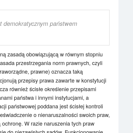
est demokratycznym państwem
żną zasadą obowiązującą w równym stopniu
zasada przestrzegania norm prawnych, czyli
raworządne, prawne) oznacza taką
kcjonują przepisy prawa zawarte w konstytucji
za również ścisłe określenie przepisami
ami państwa i innymi instytucjami, a
cji państwowej poddana jest ścisłej kontroli
zeświadczenie o nienaruszalności swoich praw,
 ochronę. W razie naruszenia tych praw
się do niezawisłych sądów. Funkcjonowanie