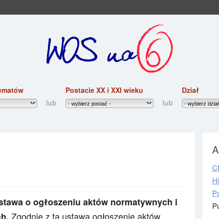
ematów
Postacie XX i XXI wieku
Dział
lub
lub
A
C
H
P
stawa o ogłoszeniu aktów normatywnych i
P
Zgodnie z ta ustawą ogłoszenie aktów
ch.