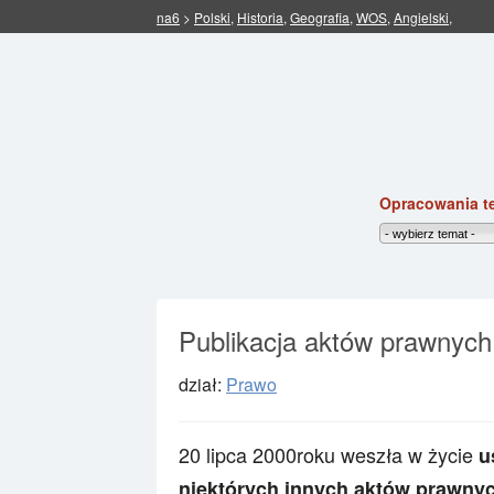
na6
>
Polski
,
Historia
,
Geografia
,
WOS
,
Angielski
,
Opracowania t
Publikacja aktów prawnych
dział:
Prawo
20 lipca 2000roku weszła w życie
u
niektórych innych aktów prawny