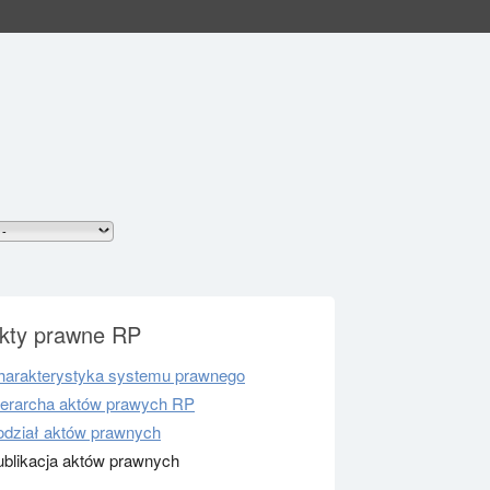
kty prawne RP
harakterystyka systemu prawnego
ierarcha aktów prawych RP
odział aktów prawnych
ublikacja aktów prawnych