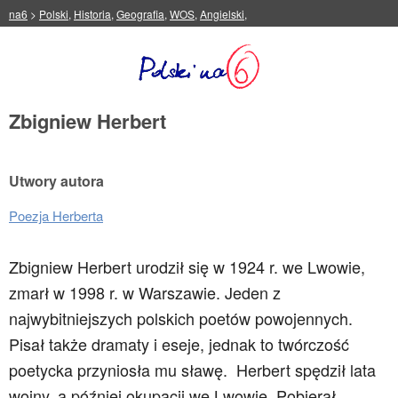
na6
>
Polski
,
Historia
,
Geografia
,
WOS
,
Angielski
,
Zbigniew Herbert
Utwory autora
Poezja Herberta
Zbigniew Herbert urodził się w 1924 r. we Lwowie,
zmarł w 1998 r. w Warszawie. Jeden z
najwybitniejszych polskich poetów powojennych.
Pisał także dramaty i eseje, jednak to twórczość
poetycka przyniosła mu sławę.
Herbert spędził lata
wojny, a później okupacji we Lwowie. Pobierał