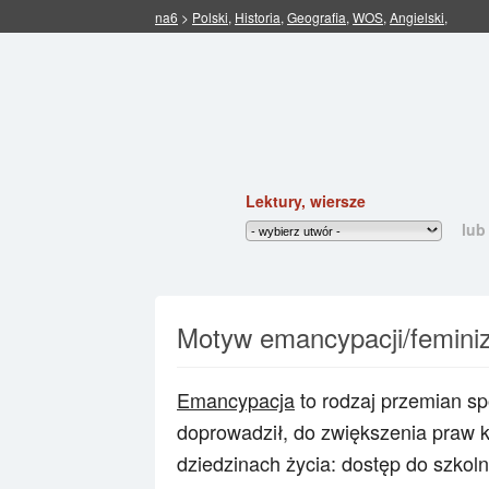
na6
>
Polski
,
Historia
,
Geografia
,
WOS
,
Angielski
,
Lektury, wiersze
lub
Motyw emancypacji/feminiz
Emancypacja
to rodzaj przemian sp
doprowadził, do zwiększenia praw 
dziedzinach życia: dostęp do szko