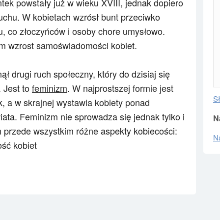
k powstały już w wieku XVIII, jednak dopiero
ruchu. W kobietach wzrósł bunt przeciwko
, co złoczyńców i osoby chore umysłowo.
m wzrost samoświadomości kobiet.
 drugi ruch społeczny, który do dzisiaj się
. Jest to
feminizm
. W najprostszej formie jest
S
 a w skrajnej wystawia kobiety ponad
iata. Feminizm nie sprowadza się jednak tylko i
N
on przede wszystkim różne aspekty kobiecości:
N
ość kobiet