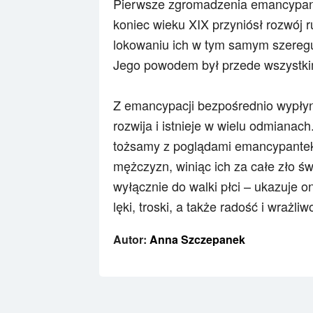
Pierwsze zgromadzenia emancypante
koniec wieku XIX przyniósł rozwój 
lokowaniu ich w tym samym szeregu
Jego powodem był przede wszystki
Z emancypacji bezpośrednio wypłynął
rozwija i istnieje w wielu odmianach
tożsamy z poglądami emancypantek,
mężczyzn, winiąc ich za całe zło św
wyłącznie do walki płci – ukazuje 
lęki, troski, a także radość i wrażliw
Autor:
Anna Szczepanek