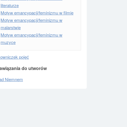
literaturze
Motyw emancypacji/feminizmu w filmie
Motyw emancypacji/feminizmu w
malarstwie
Motyw emancypacji/feminizmu w
muzyce
łowniczek pojęć
awiązania do utworów
ad Niemnem