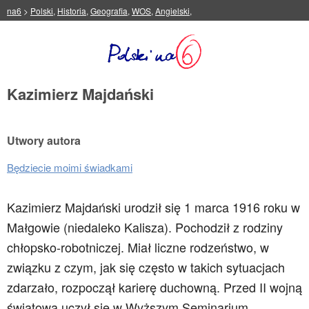
na6
>
Polski
,
Historia
,
Geografia
,
WOS
,
Angielski
,
Kazimierz Majdański
Utwory autora
Będziecie moimi świadkami
Kazimierz Majdański urodził się 1 marca 1916 roku w
Małgowie (niedaleko Kalisza). Pochodził z rodziny
chłopsko-robotniczej. Miał liczne rodzeństwo, w
związku z czym, jak się często w takich sytuacjach
zdarzało, rozpoczął karierę duchowną. Przed II wojną
światową uczył się w Wyższym Seminarium