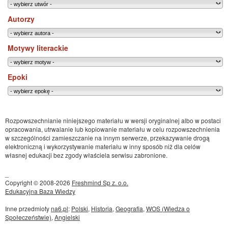
Autorzy
Motywy literackie
Epoki
Rozpowszechnianie niniejszego materiału w wersji oryginalnej albo w postaci
opracowania, utrwalanie lub kopiowanie materiału w celu rozpowszechnienia
w szczególności zamieszczanie na innym serwerze, przekazywanie drogą
elektroniczną i wykorzystywanie materiału w inny sposób niż dla celów
własnej edukacji bez zgody właściela serwisu zabronione.
_
Copyright © 2008-2026
Freshmind Sp z. o.o.
Edukacyjna Baza Wiedzy
Inne przedmioty
na6.pl
:
Polski
,
Historia
,
Geografia
,
WOS (Wiedza o
Społeczeństwie)
,
Angielski