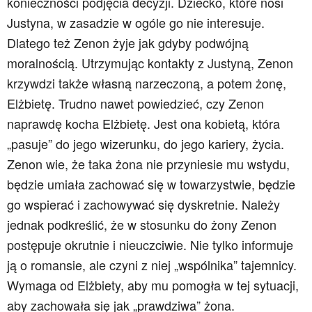
konieczności podjęcia decyzji. Dziecko, które nosi
Justyna, w zasadzie w ogóle go nie interesuje.
Dlatego też Zenon żyje jak gdyby podwójną
moralnością. Utrzymując kontakty z Justyną, Zenon
krzywdzi także własną narzeczoną, a potem żonę,
Elżbietę. Trudno nawet powiedzieć, czy Zenon
naprawdę kocha Elżbietę. Jest ona kobietą, która
„pasuje” do jego wizerunku, do jego kariery, życia.
Zenon wie, że taka żona nie przyniesie mu wstydu,
będzie umiała zachować się w towarzystwie, będzie
go wspierać i zachowywać się dyskretnie. Należy
jednak podkreślić, że w stosunku do żony Zenon
postępuje okrutnie i nieuczciwie. Nie tylko informuje
ją o romansie, ale czyni z niej „wspólnika” tajemnicy.
Wymaga od Elżbiety, aby mu pomogła w tej sytuacji,
aby zachowała się jak „prawdziwa” żona.