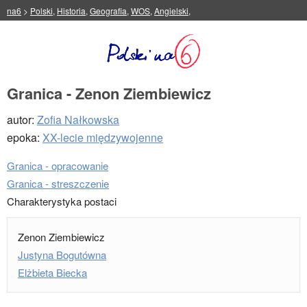
na6
>
Polski
,
Historia
,
Geografia
,
WOS
,
Angielski
,
Granica - Zenon Ziembiewicz
autor:
Zofia Nałkowska
epoka:
XX-lecie międzywojenne
Granica - opracowanie
Granica - streszczenie
Charakterystyka postaci
Zenon Ziembiewicz
Justyna Bogutówna
Elżbieta Biecka