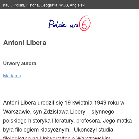
na6
>
Polski
,
Historia
,
Geografia
,
WOS
,
Angielski
,
Antoni Libera
Utwory autora
Madame
Antoni Libera urodził się 19 kwietnia 1949 roku w
Warszawie, syn Zdzisława Libery – słynnego
polskiego historyka literatury, profesora. Jego matka
była filologiem klasycznym.
Ukończył studia
filologiczne na Uniwersytecie Warszawskim,