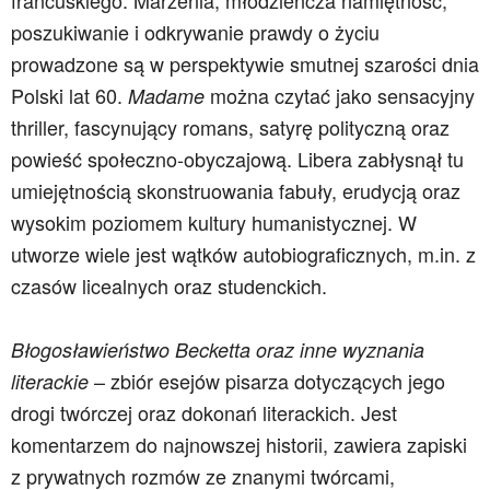
francuskiego. Marzenia, młodzieńcza namiętność,
poszukiwanie i odkrywanie prawdy o życiu
prowadzone są w perspektywie smutnej szarości dnia
Polski lat 60.
można czytać jako sensacyjny
Madame
thriller, fascynujący romans, satyrę polityczną oraz
powieść społeczno-obyczajową. Libera zabłysnął tu
umiejętnością skonstruowania fabuły, erudycją oraz
wysokim poziomem kultury humanistycznej. W
utworze wiele jest wątków autobiograficznych, m.in. z
czasów licealnych oraz studenckich.
Błogosławieństwo Becketta oraz inne wyznania
– zbiór esejów pisarza dotyczących jego
literackie
drogi twórczej oraz dokonań literackich. Jest
komentarzem do najnowszej historii, zawiera zapiski
z prywatnych rozmów ze znanymi twórcami,