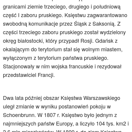
granicami ziemie trzeciego, drugiego i południową
część I zaboru pruskiego. Księstwu zagwarantowano
swobodną komunikacje przez Śląsk z Saksonią. Z
części trzeciego zaboru pruskiego został wydzielony
okręg białostocki, który przypadł Rosji. Gdańsk z
okalającym do terytorium stał się wolnym miastem,
wyłączonym z terytorium państwa pruskiego.
Stacjonowały w nim wojska francuskie i rezydował
przedstawiciel Francji.
Dwa lata później obszar Księstwa Warszawskiego
uległ zmianie w wyniku postanowień pokoju w
Schoenbrunn. W 1807 r. Księstwo było jednym z
najmniejszych państw Europy, a liczyło 104 tys. km2 i
2,6 mln mieszkańców. W 1809 r. do ziem Księstwa