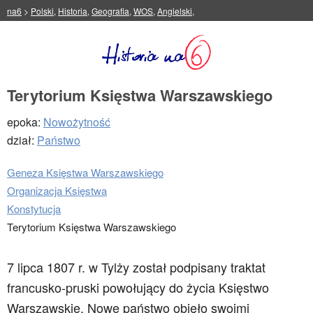
na6
>
Polski
,
Historia
,
Geografia
,
WOS
,
Angielski
,
Terytorium Księstwa Warszawskiego
epoka:
Nowożytność
dział:
Państwo
Geneza Księstwa Warszawskiego
Organizacja Księstwa
Konstytucja
Terytorium Księstwa Warszawskiego
7 lipca 1807 r. w Tylży został podpisany traktat
francusko-pruski powołujący do życia Księstwo
Warszawskie. Nowe państwo objęło swoimi