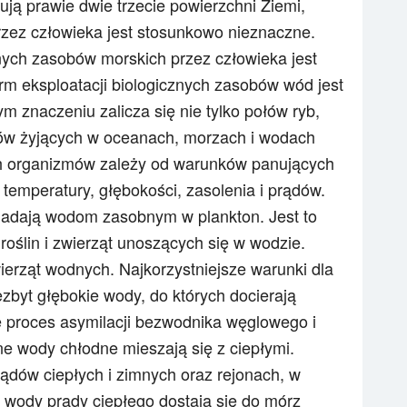
ą prawie dwie trzecie powierzchni Ziemi,
zez człowieka jest stosunkowo nieznaczne.
znych zasobów morskich przez człowieka jest
m eksploatacji biologicznych zasobów wód jest
m znaczeniu zalicza się nie tylko połów ryb,
mów żyjących w oceanach, morzach i wodach
h organizmów zależy od warunków panujących
temperatury, głębokości, zasolenia i prądów.
iadają wodom zasobnym w plankton. Jest to
roślin i zwierząt unoszących się w wodzie.
erząt wodnych. Najkorzystniejsze warunki dla
zbyt głębokie wody, do których docierają
e proces asymilacji bezwodnika węglowego i
ane wody chłodne mieszają się z ciepłymi.
rądów ciepłych i zimnych oraz rejonach, w
ie wody prądy ciepłego dostają się do mórz