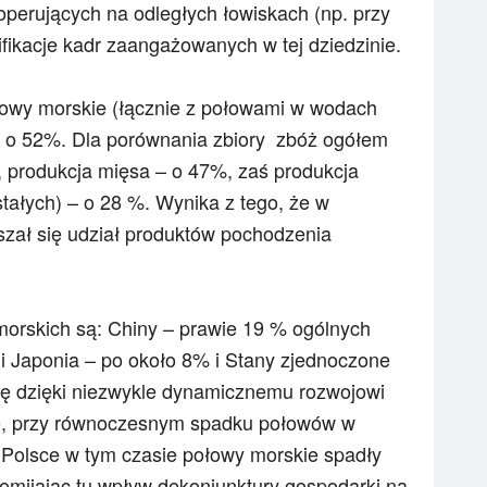
perujących na odległych łowiskach (np. przy
fikacje kadr zaangażowanych w tej dziedzinie.
łowy morskie (łącznie z połowami w wodach
tj. o 52%. Dla porównania zbiory zbóż ogółem
, produkcja mięsa – o 47%, zaś produkcja
stałych) – o 28 %. Wynika z tego, że w
szał się udział produktów pochodzenia
orskich są: Chiny – prawie 19 % ogólnych
i Japonia – po około 8% i Stany zjednoczone
się dzięki niezwykle dynamicznemu rozwojowi
le, przy równoczesnym spadku połowów w
W Polsce w tym czasie połowy morskie spadły
Pomijając tu wpływ dekoniunktury gospodarki na