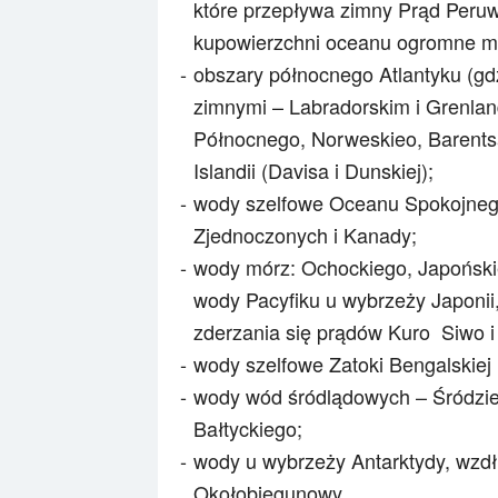
które przepływa zimny Prąd Peruwi
kupowierzchni oceanu ogromne m
obszary północnego Atlantyku (gd
zimnymi – Labradorskim i Grenla
Północnego, Norweskieo, Barentsa i
Islandii (Davisa i Dunskiej);
wody szelfowe Oceanu Spokojnego
Zjednoczonych i Kanady;
wody mórz: Ochockiego, Japońskie
wody Pacyfiku u wybrzeży Japonii,
zderzania się prądów Kuro Siwo i
wody szelfowe Zatoki Bengalskiej 
wody wód śródlądowych – Śródzie
Bałtyckiego;
wody u wybrzeży Antarktydy, wzdł
Okołobiegunowy.