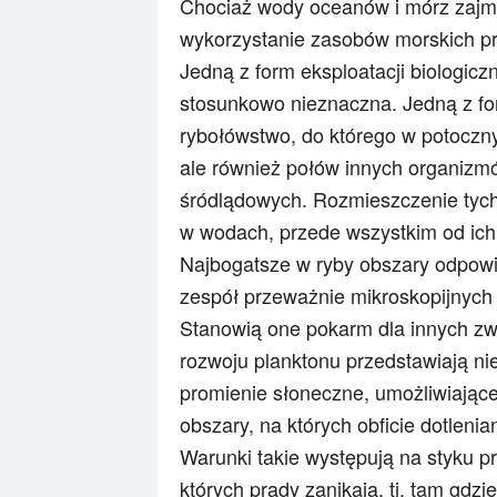
Chociaż wody oceanów i mórz zajmuj
wykorzystanie zasobów morskich pr
Jedną z form eksploatacji biologic
stosunkowo nieznaczna. Jedną z for
rybołówstwo, do którego w potoczny
ale również połów innych organiz
śródlądowych. Rozmieszczenie tyc
w wodach, przede wszystkim od ich 
Najbogatsze w ryby obszary odpow
zespół przeważnie mikroskopijnych 
Stanowią one pokarm dla innych zwi
rozwoju planktonu przedstawiają nie
promienie słoneczne, umożliwiając
obszary, na których obficie dotleni
Warunki takie występują na styku p
których prądy zanikają, tj. tam gdz