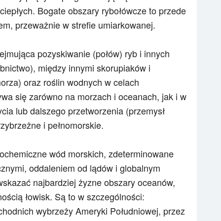
ciepłych. Bogate obszary rybołówcze to przede
em, przeważnie w strefie umiarkowanej.
jmująca pozyskiwanie (połów) ryb i innych
ybnictwo), między innymi skorupiaków i
morza) oraz roślin wodnych w celach
a się zarówno na morzach i oceanach, jak i w
życia lub dalszego przetworzenia (przemysł
rzybrzeżne i pełnomorskie.
ykochemiczne wód morskich, zdeterminowane
znymi, oddaleniem od lądów i globalnym
skazać najbardziej żyzne obszary oceanów,
ością łowisk. Są to w szczególności:
hodnich wybrzeży Ameryki Południowej, przez