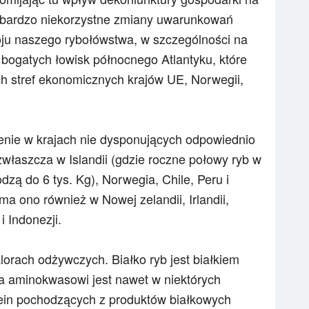
a bardzo niekorzystne zmiany uwarunkowań
ju naszego rybołówstwa, w szczególności na
bogatych łowisk północnego Atlantyku, które
h stref ekonomicznych krajów UE, Norwegii,
nie w krajach nie dysponujących odpowiednio
zwłaszcza w Islandii (gdzie roczne połowy ryb w
zą do 6 tys. Kg), Norwegia, Chile, Peru i
a ono również w Nowej zelandii, Irlandii,
i Indonezji.
orach odżywczych. Białko ryb jest białkiem
ra aminokwasowi jest nawet w niektórych
tein pochodzących z produktów białkowych