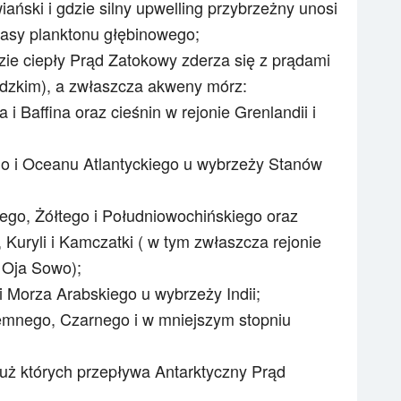
ański i gdzie silny upwelling przybrzeżny unosi
asy planktonu głębinowego;
zie ciepły Prąd Zatokowy zderza się z prądami
ndzkim), a zwłaszcza akweny mórz:
 Baffina oraz cieśnin w rejonie Grenlandii i
 i Oceanu Atlantyckiego u wybrzeży Stanów
go, Żółtego i Południowochińskiego oraz
 Kuryli i Kamczatki ( w tym zwłaszcza rejonie
 Oja Sowo);
i Morza Arabskiego u wybrzeży Indii;
mnego, Czarnego i w mniejszym stopniu
uż których przepływa Antarktyczny Prąd