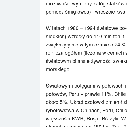
możliwości wymiany załóg statków o
pomocy śmigłowca) i wreszcie kwali
W latach 1980 – 1994 światowe po
słodkich) wzrosły do 110 mln ton, 
zwiększyły się w tym czasie o 24 %
rolnicza ogółem (liczona w cenach 
światowym bilansie żywności zwięk
morskiego.
Światowymi potęgami w połowach m
połowów, Peru – prawie 11%, Chile 
około 5%. Układ czołówki zmienił 
rybołówstwa w Chinach, Peru, Chi
większości KWR, Rosji i Brazylii. 
niemal o połowę, do 450 tys. Ton. 