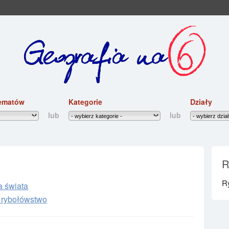
ematów
Kategorie
Działy
lub
lub
R
R
a świata
, rybołówstwo