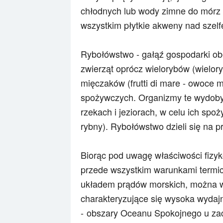
chłodnych lub wody zimne do mórz 
wszystkim płytkie akweny nad szelf
Rybołówstwo - gałąź gospodarki obe
zwierząt oprócz wielorybów (wielor
mięczaków (frutti di mare - owoce 
spożywczych. Organizmy te wydobyw
rzekach i jeziorach, w celu ich spo
rybny). Rybołówstwo dzieli się na p
Biorąc pod uwagę właściwości fiz
przede wszystkim warunkami termic
układem prądów morskich, można w
charakteryzujące się wysoka wydajn
obszary Oceanu Spokojnego u zac