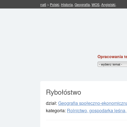
na6
>
Polski
,
Historia
,
Geografia
,
WOS
,
Angielski
,
Opracowania t
Rybołóstwo
dział:
Geografia społeczno-ekonomiczn
kategoria:
Rolnictwo, gospodarka leśna