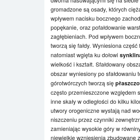
dwoma nasuwającymi się na siebie p
gromadzone są osady, których cięża
wpływem nacisku bocznego zachodz
popękanie, oraz pofałdowanie war
zagłębieniach. Pod wpływem boczn
tworzą się fałdy. Wyniesiona część
natomiast wgięta ku dołowi
synklin
wielkość i kształt. Sfałdowany obsza
obszar wyniesiony po sfałdowaniu 
górotwórczych tworzą się
płaszczo
często przemieszczone względem sw
inne skały w odległości do kilku k
utwory orogeniczne wystają nad wo
niszczeniu przez czynniki zewnętrz
zamieniając wysokie góry w równiny
niewielkie wzniesienia zbudowane z