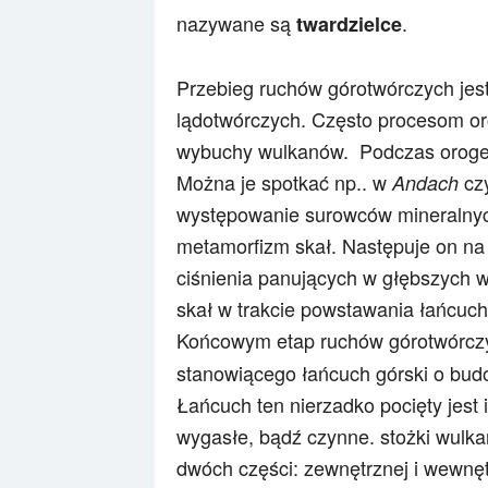
nazywane są
.
twardzielce
Przebieg ruchów górotwórczych jest
lądotwórczych. Często procesom or
wybuchy wulkanów. Podczas orogene
Można je spotkać np.. w
cz
Andach
występowanie surowców mineralnych
metamorfizm skał. Następuje on na 
ciśnienia panujących w głębszych 
skał w trakcie powstawania łańcuch
Końcowym etap ruchów górotwórczy
stanowiącego łańcuch górski o budo
Łańcuch ten nierzadko pocięty jest
wygasłe, bądź czynne. stożki wulka
dwóch części: zewnętrznej i wewnęt