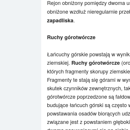
Rejon obniżony pomiędzy dwoma u
obniżone wzdłuż nieregularnie prz
.
zapadliska
Ruchy górotwórcze
Łańcuchy górskie powstają w wyni
ziemskiej.
(oro
Ruchy górotwórcze
których fragmenty skorupy ziemski
Fragmenty te stają się górami w w
skutek czynników zewnętrznych, taki
górotwórcze poprzedzone są fałdo
budujące łańcuch górski są często 
powstawania osadów biorących udzi
związane jest z powstaniem głębok