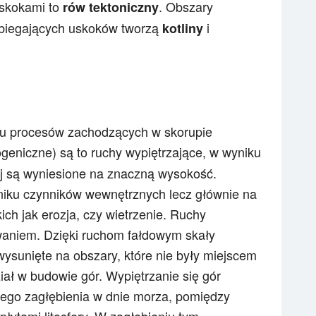
skokami to
. Obszary
rów tektoniczny
ebiegających uskoków tworzą
i
kotliny
ku procesów zachodzących w skorupie
geniczne) są to ruchy wypiętrzające, w wyniku
ej są wyniesione na znaczną wysokość.
yniku czynników wewnętrznych lecz głównie na
ch jak erozja, czy wietrzenie. Ruchy
waniem. Dzięki ruchom fałdowym skały
wysunięte na obszary, które nie były miejscem
ał w budowie gór. Wypiętrzanie się gór
iego zagłębienia w dnie morza, pomiędzy