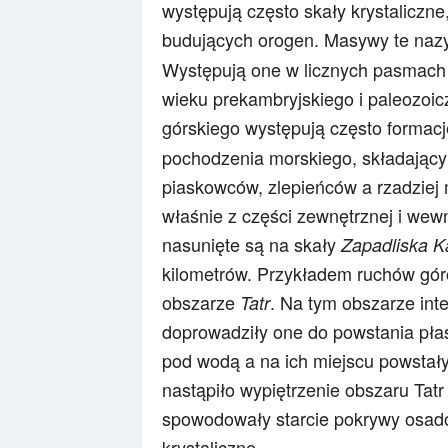
występują często skały krystaliczne
budujących orogen. Masywy te na
Występują one w licznych pasmach 
wieku prekambryjskiego i paleozoic
górskiego występują często formacj
pochodzenia morskiego, składający
piaskowców, zlepieńców a rzadziej 
właśnie z części zewnętrznej i wew
nasunięte są na skały
Zapadliska K
kilometrów. Przykładem ruchów gó
obszarze
. Na tym obszarze int
Tatr
doprowadziły one do powstania pła
pod wodą a na ich miejscu powstały
nastąpiło wypiętrzenie obszaru Tat
spowodowały starcie pokrywy osad
krystaliczne.