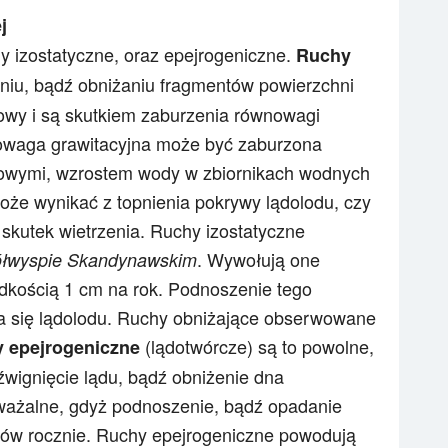
j
hy izostatyczne, oraz epejrogeniczne.
Ruchy
niu, bądź obniżaniu fragmentów powierzchni
nowy i są skutkiem zaburzenia równowagi
nowaga grawitacyjna może być zaburzona
owymi, wzrostem wody w zbiornikach wodnych
może wynikać z topnienia pokrywy lądolodu, czy
skutek wietrzenia. Ruchy izostatyczne
. Wywołują one
łwyspie Skandynawskim
ędkością 1 cm na rok. Podnoszenie tego
ia się lądolodu. Ruchy obniżające obserwowane
(lądotwórcze) są to powolne,
 epejrogeniczne
wignięcie lądu, bądź obniżenie dna
ważalne, gdyż podnoszenie, bądź opadanie
trów rocznie. Ruchy epejrogeniczne powodują