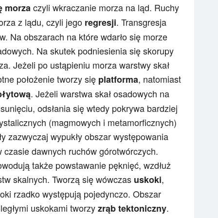
czyli wkraczanie morza na ląd. Ruchy
ę morza
rza z lądu, czyli jego
. Transgresja
regresji
w. Na obszarach na które wdarło się morze
adowych. Na skutek podniesienia się skorupy
za. Jeżeli po ustąpieniu morza warstwy skał
tne położenie tworzy się
, natomiast
platforma
. Jeżeli warstwa skał osadowych na
płytową
sunięciu, odsłania się wtedy pokrywa bardziej
krystalicznych (magmowych i metamorficznych)
egły zazwyczaj wypukły obszar występowania
 w czasie dawnych ruchów górotwórczych.
owodują także powstawanie pęknięć, wzdłuż
rstw skalnych. Tworzą się wówczas
,
uskoki
skoki rzadko występują pojedynczo. Obszar
ległymi uskokami tworzy
.
zrąb tektoniczny