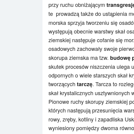
przy ruchu obniżającym
transgresj
te prowadzą także do ustąpienia mo
morska sprzyja tworzeniu się osadó
występują obecnie warstwy skał os
ziemskiej następuje cofanie się mor
osadowych zachowały swoje pierwo
skorupa ziemska ma tzw.
budowę 
skutek procesów niszczenia ulega u
odpornych o wiele starszych skał 
tworzących
. Tarcza to rozl
tarczę
skał krystalicznych usztywnionych
Pionowe ruchy skorupy ziemskiej p
których następują przesunięcia wa
rowy, zręby, kotliny i zapadliska U
wyniesiony pomiędzy dwoma równo