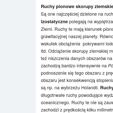
Ruchy pionowe skorupy ziemskie
Są one najczęściej dzielone na ruc
polegają na wypiętrza
izostatyczne
Ziemi. Ruchy te mają kierunek pio
grawitacyjnej naszej planety. Rów
wskutek obciążenia pokrywami lod
itd. Odciążenie skorupy ziemskiej 
też niszczenia danych obszarów na 
zachodzą bardzo intensywnie na
Pó
podnoszenie się tego obszaru z pr
obszaru jest konsekwencją stopien
są np. na wybrzeżu Holandii.
Ruchy
długotrwałe ruchy powodujące wydź
oceanicznego. Ruchy te nie są zau
zachodzi z prędkością kilku milime