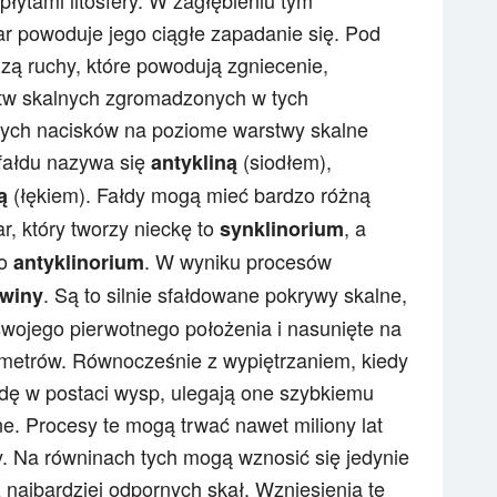
łytami litosfery. W zagłębieniu tym
r powoduje jego ciągłe zapadanie się. Pod
ą ruchy, które powodują zgniecenie,
stw skalnych zgromadzonych w tych
ych nacisków na poziome warstwy skalne
 fałdu nazywa się
(siodłem),
antykliną
(łękiem). Fałdy mogą mieć bardzo różną
ą
r, który tworzy nieckę to
, a
synklinorium
to
. W wyniku procesów
antyklinorium
. Są to silnie sfałdowane pokrywy skalne,
winy
ojego pierwotnego położenia i nasunięte na
ilometrów. Równocześnie z wypiętrzaniem, kiedy
dę w postaci wysp, ulegają one szybkiemu
ne. Procesy te mogą trwać nawet miliony lat
. Na równinach tych mogą wznosić się jedynie
 najbardziej odpornych skał. Wzniesienia te