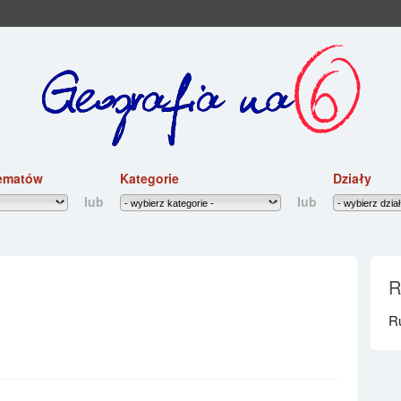
ematów
Kategorie
Działy
lub
lub
R
R