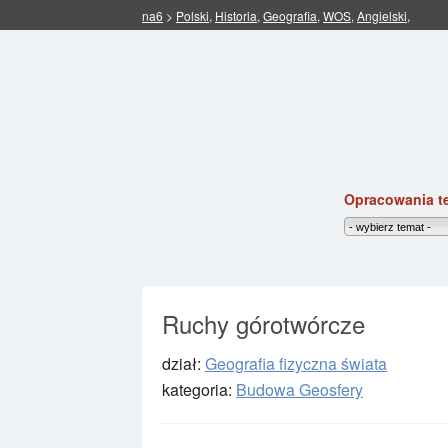
na6
>
Polski
,
Historia
,
Geografia
,
WOS
,
Angielski
,
Opracowania t
Ruchy górotwórcze
dział:
Geografia fizyczna świata
kategoria:
Budowa Geosfery