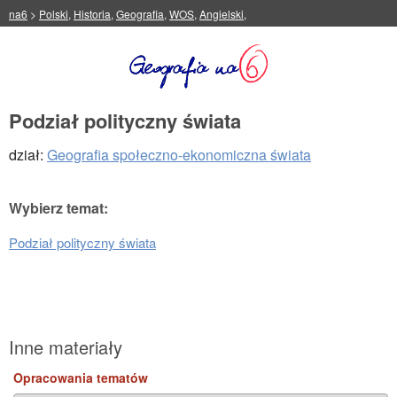
na6
>
Polski
,
Historia
,
Geografia
,
WOS
,
Angielski
,
Podział polityczny świata
dział:
Geografia społeczno-ekonomiczna świata
Wybierz temat:
Podział polityczny świata
Inne materiały
Opracowania tematów