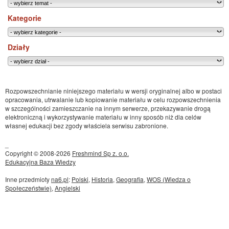
Kategorie
Działy
Rozpowszechnianie niniejszego materiału w wersji oryginalnej albo w postaci
opracowania, utrwalanie lub kopiowanie materiału w celu rozpowszechnienia
w szczególności zamieszczanie na innym serwerze, przekazywanie drogą
elektroniczną i wykorzystywanie materiału w inny sposób niż dla celów
własnej edukacji bez zgody właściela serwisu zabronione.
_
Copyright © 2008-2026
Freshmind Sp z. o.o.
Edukacyjna Baza Wiedzy
Inne przedmioty
na6.pl
:
Polski
,
Historia
,
Geografia
,
WOS (Wiedza o
Społeczeństwie)
,
Angielski