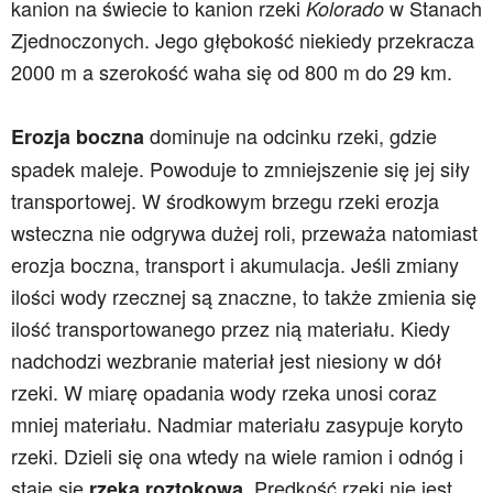
kanion na świecie to kanion rzeki
w Stanach
Kolorado
Zjednoczonych. Jego głębokość niekiedy przekracza
2000 m a szerokość waha się od 800 m do 29 km.
dominuje na odcinku rzeki, gdzie
Erozja boczna
spadek maleje. Powoduje to zmniejszenie się jej siły
transportowej. W środkowym brzegu rzeki erozja
wsteczna nie odgrywa dużej roli, przeważa natomiast
erozja boczna, transport i akumulacja. Jeśli zmiany
ilości wody rzecznej są znaczne, to także zmienia się
ilość transportowanego przez nią materiału. Kiedy
nadchodzi wezbranie materiał jest niesiony w dół
rzeki. W miarę opadania wody rzeka unosi coraz
mniej materiału. Nadmiar materiału zasypuje koryto
rzeki. Dzieli się ona wtedy na wiele ramion i odnóg i
staje się
. Prędkość rzeki nie jest
rzeką roztokową