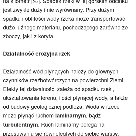
na kilometr [‰]. Spadek rzeki w jej górskim odcinku
jest zwykle duży i nie wyrównany. Przy dużym
spadku i obfitości wody rzeka może transportować
dużo luźnego materiału, pochodzącego zarówno ze
zboczy, jak i z koryta.
Działalność erozyjna rzek
Działalność wód płynących należy do głównych
czynników rzeźbotwórczych na powierzchni Ziemi.
Efekty tej działalności zależą od spadku rzeki,
ukształtowania terenu, ilości płynącej wody, a także
od budowy geologicznej podłoża. Woda w rzece
może płynąć ruchem
, bądź
laminarnym
. Ruch laminarny polega na
turbulentnym
przesuwaniu się równoległych do siebie warstw.