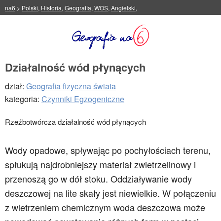
na6
>
Polski
,
Historia
,
Geografia
,
WOS
,
Angielski
,
Działalność wód płynących
dział:
Geografia fizyczna świata
kategoria:
Czynniki Egzogeniczne
Rzeźbotwórcza działalność wód płynących
Wody opadowe, spływając po pochyłościach terenu,
spłukują najdrobniejszy materiał zwietrzelinowy i
przenoszą go w dół stoku. Oddziaływanie wody
deszczowej na lite skały jest niewielkie. W połączeniu
z wietrzeniem chemicznym woda deszczowa może