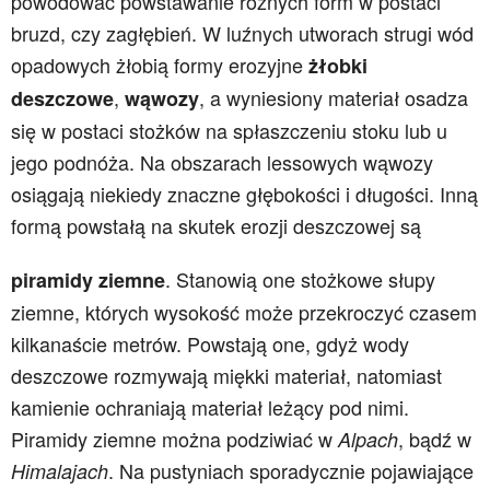
powodować powstawanie różnych form w postaci
bruzd, czy zagłębień. W luźnych utworach strugi wód
opadowych żłobią formy erozyjne
żłobki
,
, a wyniesiony materiał osadza
deszczowe
wąwozy
się w postaci stożków na spłaszczeniu stoku lub u
jego podnóża. Na obszarach lessowych wąwozy
osiągają niekiedy znaczne głębokości i długości. Inną
formą powstałą na skutek erozji deszczowej są
. Stanowią one stożkowe słupy
piramidy ziemne
ziemne, których wysokość może przekroczyć czasem
kilkanaście metrów. Powstają one, gdyż wody
deszczowe rozmywają miękki materiał, natomiast
kamienie ochraniają materiał leżący pod nimi.
Piramidy ziemne można podziwiać w
, bądź w
Alpach
. Na pustyniach sporadycznie pojawiające
Himalajach