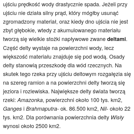
ujściu prędkość wody drastycznie spada. Jeżeli przy
ujściu nie działa silny prąd, który mógłby usunąć
zgromadzony materiał, oraz kiedy dno ujścia nie jest
zbyt głębokie, wtedy z akumulowanego materiału
tworzą się wielkie stożki napływowe zwane
.
deltami
Część delty wystaje na powierzchni wody, lecz
większość materiału znajduje się pod wodą. Osady
delty stanowią przeszkodę dla wód rzecznych. Na
skutek tego rzeka przy ujściu deltowym rozgałęzia się
na szereg ramion a na powierzchni delty tworzą się
jeziora i rozlewiska. Największe delty świata tworzą
rzeki:
, powierzchni około 100 tys. km2,
Amazonka
i
- ok. 86.500 km2,
- około 22
Ganges
Brahmaputra
Nil
tys. km2. Dla porównania powierzchnia delty
Wisły
wynosi około 2500 km2.