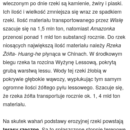
wleczonym po dnie rzeki są kamienie, żwiry i piaski.
Ich ilość i wielkość zmniejsza się wraz ze spadkiem
rzeki. Ilość materiału transportowanego przez
Wisłę
szacuje się na 1,5 mln ton, natomiast
Amazonka
przenosi ponad 1 mld ton substancji rocznie. Do rzek
niosących największą ilość materiału należy
Rzeka
-
płynąca w Chinach. W środkowym
Żółta
Huang-he
biegu rzeka ta rozcina Wyżynę Lessową, pokrytą
grubą warstwą lessu. Wody tej rzeki żłobią w
pokrywie głębokie wąwozy, wypłukując tym samym
ogromne ilości żółtego pyłu lessowego. Szacuje się,
że rzeka żółta transportuje rocznie ok. 1, 4 mld ton
materiału.
Na skutek wahań podstawy erozyjnej rzeki powstają
. Są to spłaszczone stopnie terenowe
terasy rzeczne