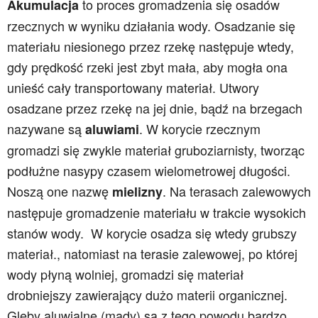
to proces gromadzenia się osadów
Akumulacja
rzecznych w wyniku działania wody. Osadzanie się
materiału niesionego przez rzekę następuje wtedy,
gdy prędkość rzeki jest zbyt mała, aby mogła ona
unieść cały transportowany materiał. Utwory
osadzane przez rzekę na jej dnie, bądź na brzegach
nazywane są
. W korycie rzecznym
aluwiami
gromadzi się zwykle materiał gruboziarnisty, tworząc
podłużne nasypy czasem wielometrowej długości.
Noszą one nazwę
. Na terasach zalewowych
mielizny
następuje gromadzenie materiału w trakcie wysokich
stanów wody. W korycie osadza się wtedy grubszy
materiał., natomiast na terasie zalewowej, po której
wody płyną wolniej, gromadzi się materiał
drobniejszy zawierający dużo materii organicznej.
Gleby aluwialne (mady) są z tego powodu bardzo